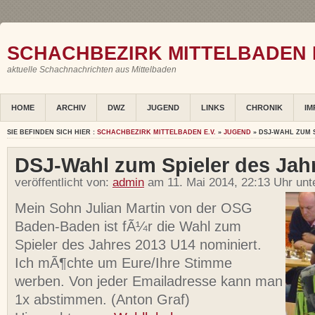
SCHACHBEZIRK MITTELBADEN E
aktuelle Schachnachrichten aus Mittelbaden
HOME
ARCHIV
DWZ
JUGEND
LINKS
CHRONIK
IM
SIE BEFINDEN SICH HIER :
SCHACHBEZIRK MITTELBADEN E.V.
»
JUGEND
» DSJ-WAHL ZUM 
DSJ-Wahl zum Spieler des Jah
veröffentlicht von:
admin
am 11. Mai 2014, 22:13 Uhr unt
Mein Sohn Julian Martin von der OSG
Baden-Baden ist fÃ¼r die Wahl zum
Spieler des Jahres 2013 U14 nominiert.
Ich mÃ¶chte um Eure/Ihre Stimme
werben. Von jeder Emailadresse kann man
1x abstimmen. (Anton Graf)