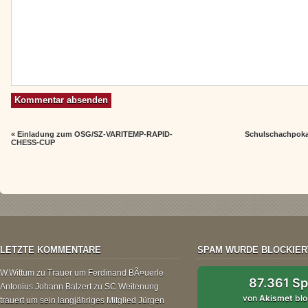
«
Einladung zum OSG/SZ-VARITEMP-RAPID-
Schulschachpoka
CHESS-CUP
LETZTE KOMMENTARE
SPAM WURDE BLOCKIER
W.Wittum
zu
Trauer um Ferdinand BÃ¤uerle
87.361 S
Antonius Johann Balzert
zu
SC Weitenung
von
Akismet
blo
trauert um sein langjähriges Mitglied Jürgen