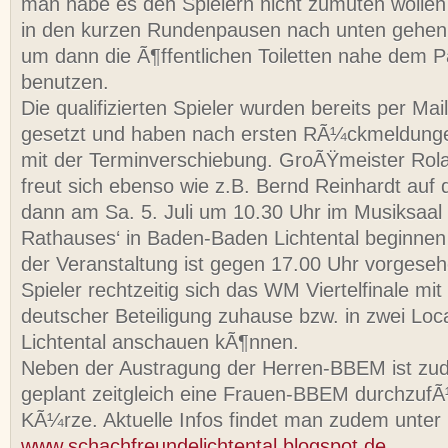
man habe es den Spielern nicht zumuten wolle
in den kurzen Rundenpausen nach unten gehe
um dann die Ã¶ffentlichen Toiletten nahe dem P
benutzen.
Die qualifizierten Spieler wurden bereits per Mai
gesetzt und haben nach ersten RÃ¼ckmeldunge
mit der Terminverschiebung. GroÃŸmeister Rol
freut sich ebenso wie z.B. Bernd Reinhardt auf 
dann am Sa. 5. Juli um 10.30 Uhr im Musiksaal 
Rathauses‘ in Baden-Baden Lichtental beginnen
der Veranstaltung ist gegen 17.00 Uhr vorgeseh
Spieler rechtzeitig sich das WM Viertelfinale mit
deutscher Beteiligung zuhause bzw. in zwei Loca
Lichtental anschauen kÃ¶nnen.
Neben der Austragung der Herren-BBEM ist zu
geplant zeitgleich eine Frauen-BBEM durchzuf
KÃ¼rze. Aktuelle Infos findet man zudem unter
www.schachfreundelichtental.blogspot.de
.