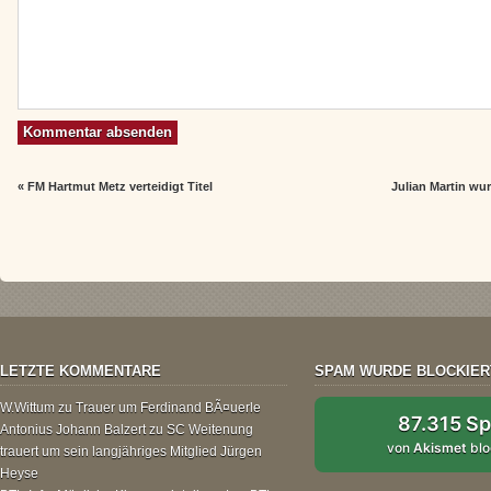
«
FM Hartmut Metz verteidigt Titel
Julian Martin wu
LETZTE KOMMENTARE
SPAM WURDE BLOCKIER
W.Wittum
zu
Trauer um Ferdinand BÃ¤uerle
87.315 S
Antonius Johann Balzert
zu
SC Weitenung
von
Akismet
blo
trauert um sein langjähriges Mitglied Jürgen
Heyse