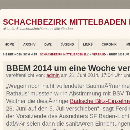
SCHACHBEZIRK MITTELBADEN E
aktuelle Schachnachrichten aus Mittelbaden
HOME
ARCHIV
DWZ
JUGEND
LINKS
CHRONIK
IM
SIE BEFINDEN SICH HIER :
SCHACHBEZIRK MITTELBADEN E.V.
»
VERBAND
» BBEM 2014 UM
BBEM 2014 um eine Woche ve
veröffentlicht von:
admin
am 21. Juni 2014, 17:04 Uhr un
„Wegen noch nicht vollendeter BaumaÃŸnahmen
Rathaus‘ mussten wir in Abstimmung mit BSV-Tu
Walther die diesjÃ¤hrige
Badische Blitz-Einzelme
28. Juni auf den 5. Juli verschieben“, sagt Ferd
der Vorsitzende des Ausrichters SF Baden-Licht
dafÃ¼r seien dann die sanitÃ¤ren Einrichtunge