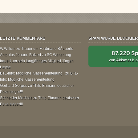
LETZTE KOMMENTARE
SPAM WURDE BLOCKIER
W.Wittum
zu
Trauer um Ferdinand BÃ¤uerle
87.220 S
Antonius Johann Balzert
zu
SC Weitenung
von
Akismet
blo
trauert um sein langjähriges Mitglied Jürgen
Heyse
BTL-Info: Mögliche Klasseneinteilung |
zu
BTL-
Info: Mögliche Klasseneinteilung
Gerhard Gorges
zu
Thilo Ehmann deutscher
Pokalsieger!!!
Schneider Matthias
zu
Thilo Ehmann deutscher
Pokalsieger!!!