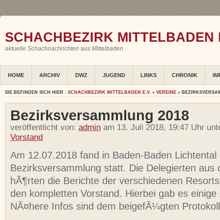
SCHACHBEZIRK MITTELBADEN E
aktuelle Schachnachrichten aus Mittelbaden
HOME
ARCHIV
DWZ
JUGEND
LINKS
CHRONIK
IM
SIE BEFINDEN SICH HIER :
SCHACHBEZIRK MITTELBADEN E.V.
»
VEREINE
» BEZIRKSVERSA
Bezirksversammlung 2018
veröffentlicht von:
admin
am 13. Juli 2018, 19:47 Uhr un
Vorstand
Am 12.07.2018 fand in Baden-Baden Lichtental d
Bezirksversammlung statt. Die Delegierten aus
hÃ¶rten die Berichte der verschiedenen Resort
den kompletten Vorstand. Hierbei gab es einige
NÃ¤here Infos sind dem beigefÃ¼gten Protokol