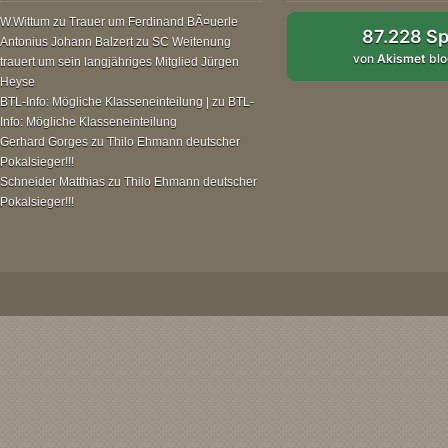
W.Wittum
zu
Trauer um Ferdinand BÃ¤uerle
87.228 S
Antonius Johann Balzert
zu
SC Weitenung
von
Akismet
blo
trauert um sein langjähriges Mitglied Jürgen
Heyse
BTL-Info: Mögliche Klasseneinteilung |
zu
BTL-
Info: Mögliche Klasseneinteilung
Gerhard Gorges
zu
Thilo Ehmann deutscher
Pokalsieger!!!
Schneider Matthias
zu
Thilo Ehmann deutscher
Pokalsieger!!!