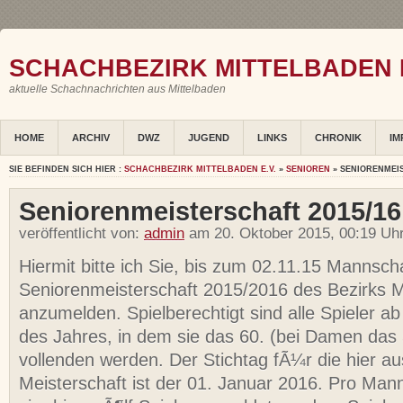
SCHACHBEZIRK MITTELBADEN E
aktuelle Schachnachrichten aus Mittelbaden
HOME
ARCHIV
DWZ
JUGEND
LINKS
CHRONIK
IM
SIE BEFINDEN SICH HIER :
SCHACHBEZIRK MITTELBADEN E.V.
»
SENIOREN
» SENIORENMEIS
Seniorenmeisterschaft 2015/16
veröffentlicht von:
admin
am 20. Oktober 2015, 00:19 Uh
Hiermit bitte ich Sie, bis zum 02.11.15 Mannsch
Seniorenmeisterschaft 2015/2016 des Bezirks M
anzumelden. Spielberechtigt sind alle Spieler a
des Jahres, in dem sie das 60. (bei Damen das 
vollenden werden. Der Stichtag fÃ¼r die hier a
Meisterschaft ist der 01. Januar 2016. Pro Ma