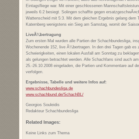
Eintagsfliege war. Mit einer geschlossenen Mannschaftsleist
jeweils 6:2 besiegt. Solingen schaffte gegen ersatzgeschwÃ¤c
Wattenscheid mit 5:3. Mit dem gleichen Ergebnis gelang dem
Katernberg wenigstens ein Sieg am Samstag, womit der Saison
LiveÃ¼bertragung
Zum ersten Mal wurden alle Partien der Schachbundesliga, in
Wochenende 152, live Ã¼bertragen. In den drei Tagen gab es z
Schwierigkeiten, einen lokalen Ausfall am Sonntag zu beklage
als gelungen betrachtet werden. Alle Schachfans sind auch am
25.-26.10.2008 eingeladen, die Partien und Kommentare auf d
verfolgen.
Ergebnisse, Tabelle und weitere Infos auf:
www.schachbundesliga.de
www.schachbund.de/SchachBL/
Georgios Souleidis
Redakteur Schachbundesliga
Related Images:
Keine Links zum Thema