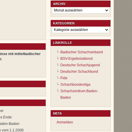
ARCHIV
Archiv
KATEGORIEN
Kategorien
LINKROLLE
Badischer Schachverband
isse mit mittelbadischer
BSV-Ergebnisdienst
t
Deutsche Schachjugend
Deutscher Schachbund
Fide
Schachbundesliga
Schachzentrum Baden-
Baden
ier
META
ses Ende
Anmelden
 Baden-Baden
ik vom 1.1.2008