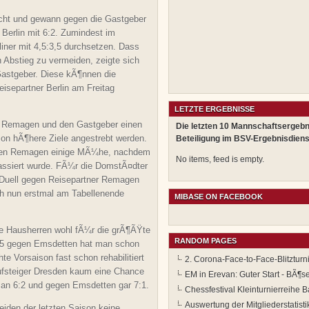
echt und gewann gegen die Gastgeber
erlin mit 6:2. Zumindest im
iner mit 4,5:3,5 durchsetzen. Dass
 Abstieg zu vermeiden, zeigte sich
Gastgeber. Diese kÃ¶nnen die
separtner Berlin am Freitag
LETZTE ERGEBNISSE
en Remagen und den Gastgeber einen
Die letzten 10 Mannschaftsergebn
son hÃ¶here Ziele angestrebt werden.
Beteiligung im BSV-Ergebnisdiens
gegen Remagen einige MÃ¼he, nachdem
No items, feed is empty.
lassiert wurde. FÃ¼r die DomstÃ¤dter
 Duell gegen Reisepartner Remagen
ich nun erstmal am Tabellenende
MIBASE ON FACEBOOK
e Hausherren wohl fÃ¼r die grÃ¶ÃŸte
RANDOM PAGES
5 gegen Emsdetten hat man schon
e Vorsaison fast schon rehabilitiert
2. Corona-Face-to-Face-Blitzturn
ufsteiger Dresden kaum eine Chance
EM in Erevan: Guter Start - BÃ¶
an 6:2 und gegen Emsdetten gar 7:1.
Chessfestival Kleinturnierreihe
Auswertung der Mitgliederstatist
iden der letzten Saison keine