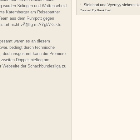
Steinhart und Vyernyy sichern s
ung wurden Solingen und Wattenscheid
Created By
Bunk Bed
hte Katernberger am Reisepartner
 Team aus dem Ruhrpott gegen
start nicht vÃ¶llig miÃŸglÃ¼ckte.
sgesamt waren es an diesem
war, bedingt durch technische
n, doch insgesamt kann die Premiere
 zweiten Doppelspieltag am
er Webseite der Schachbundesliga zu