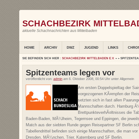
SCHACHBEZIRK MITTELBAD
aktuelle Schachnachrichten aus Mittelbaden
HOME
ARCHIV
DWZ
JUGEND
LINKS
CHRO
SIE BEFINDEN SICH HIER :
SCHACHBEZIRK MITTELBADEN E.V.
» » SPITZENTE
Spitzenteams legen vor
veröffentlicht von:
admin
am 6. Oktober 2008, 00:54 Uhr unter Allgemein
Am ersten Doppelspieltag der Sai
vorgezogenen KÃ¤mpfen der Reise
setzten sich in fast allen Paarun
Mannschaften durch. Hamburg Ã
BrettpunkteverhÃ¤ltnisses die Ta
Baden-Baden, MÃ¼lheim, Tegernsee und Eppingen, die jeweil
Match aus der siebten Runde gegen Reisepartner SF Berlin sch
Tabellendrittel befinden sich einige Mannschaften, die man vor
Dresden, MÃ¼nchen, Trier, Katernberg und SF Berlin.