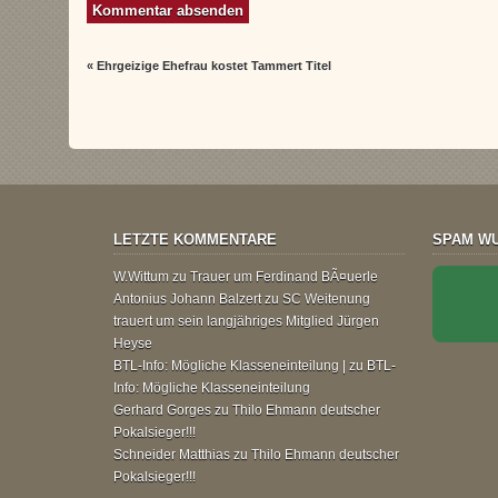
«
Ehrgeizige Ehefrau kostet Tammert Titel
LETZTE KOMMENTARE
SPAM WU
W.Wittum
zu
Trauer um Ferdinand BÃ¤uerle
Antonius Johann Balzert
zu
SC Weitenung
trauert um sein langjähriges Mitglied Jürgen
Heyse
BTL-Info: Mögliche Klasseneinteilung |
zu
BTL-
Info: Mögliche Klasseneinteilung
Gerhard Gorges
zu
Thilo Ehmann deutscher
Pokalsieger!!!
Schneider Matthias
zu
Thilo Ehmann deutscher
Pokalsieger!!!