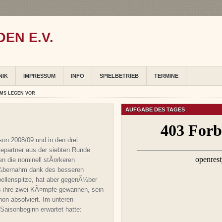
EN E.V.
NIK
IMPRESSUM
INFO
SPIELBETRIEB
TERMINE
AMS LEGEN VOR
AUFGABE DES TAGES
son 2008/09 und in den drei
partner aus der siebten Runde
gen die nominell stÃ¤rkeren
¼bernahm dank des besseren
bellenspitze, hat aber gegenÃ¼ber
s ihre zwei KÃ¤mpfe gewannen, sein
on absolviert. Im unteren
 Saisonbeginn erwartet hatte: