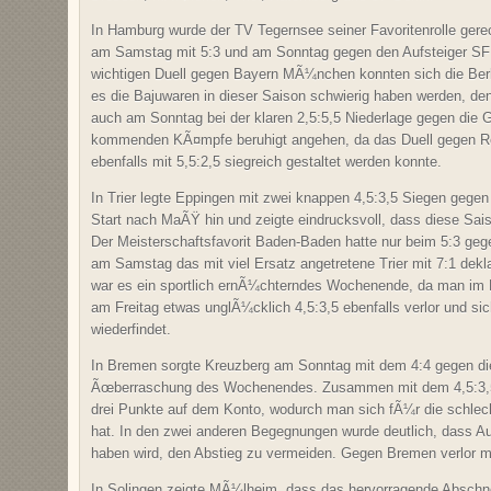
In Hamburg wurde der TV Tegernsee seiner Favoritenrolle ger
am Samstag mit 5:3 und am Sonntag gegen den Aufsteiger SF B
wichtigen Duell gegen Bayern MÃ¼nchen konnten sich die Berl
es die Bajuwaren in dieser Saison schwierig haben werden, den
auch am Sonntag bei der klaren 2,5:5,5 Niederlage gegen die 
kommenden KÃ¤mpfe beruhigt angehen, da das Duell gegen Rei
ebenfalls mit 5,5:2,5 siegreich gestaltet werden konnte.
In Trier legte Eppingen mit zwei knappen 4,5:3,5 Siegen geg
Start nach MaÃŸ hin und zeigte eindrucksvoll, dass diese Sai
Der Meisterschaftsfavorit Baden-Baden hatte nur beim 5:3 
am Samstag das mit viel Ersatz angetretene Trier mit 7:1 dek
war es ein sportlich ernÃ¼chterndes Wochenende, da man im
am Freitag etwas unglÃ¼cklich 4,5:3,5 ebenfalls verlor und s
wiederfindet.
In Bremen sorgte Kreuzberg am Sonntag mit dem 4:4 gegen di
Ãœberraschung des Wochenendes. Zusammen mit dem 4,5:3,
drei Punkte auf dem Konto, wodurch man sich fÃ¼r die schlecht
hat. In den zwei anderen Begegnungen wurde deutlich, dass A
haben wird, den Abstieg zu vermeiden. Gegen Bremen verlor m
In Solingen zeigte MÃ¼lheim, dass das hervorragende Abschne