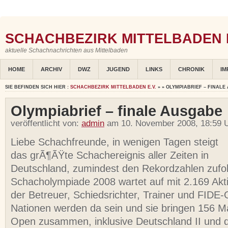
SCHACHBEZIRK MITTELBADEN E
aktuelle Schachnachrichten aus Mittelbaden
HOME
ARCHIV
DWZ
JUGEND
LINKS
CHRONIK
IM
SIE BEFINDEN SICH HIER :
SCHACHBEZIRK MITTELBADEN E.V.
» » OLYMPIABRIEF – FINALE
Olympiabrief – finale Ausgabe
veröffentlicht von:
admin
am 10. November 2008, 18:59 U
Liebe Schachfreunde, in wenigen Tagen steigt
das grÃ¶ÃŸte Schachereignis aller Zeiten in
Deutschland, zumindest den Rekordzahlen zufol
Schacholympiade 2008 wartet auf mit 2.169 Aktiv
der Betreuer, Schiedsrichter, Trainer und FIDE-O
Nationen werden da sein und sie bringen 156 
Open zusammen, inklusive Deutschland II und 