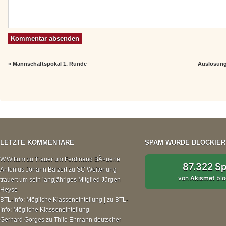
«
Mannschaftspokal 1. Runde
Auslosung
LETZTE KOMMENTARE
SPAM WURDE BLOCKIER
W.Wittum
zu
Trauer um Ferdinand BÃ¤uerle
87.322 S
Antonius Johann Balzert
zu
SC Weitenung
von
Akismet
blo
trauert um sein langjähriges Mitglied Jürgen
Heyse
BTL-Info: Mögliche Klasseneinteilung |
zu
BTL-
Info: Mögliche Klasseneinteilung
Gerhard Gorges
zu
Thilo Ehmann deutscher