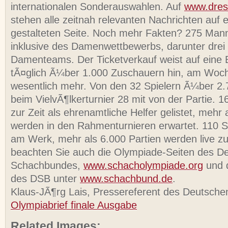
internationalen Sonderauswahlen. Auf
www.dres
stehen alle zeitnah relevanten Nachrichten auf 
gestalteten Seite. Noch mehr Fakten? 275 Mann
inklusive des Damenwettbewerbs, darunter drei
Damenteams. Der Ticketverkauf weist auf eine
tÃ¤glich Ã¼ber 1.000 Zuschauern hin, am Wo
wesentlich mehr. Von den 32 Spielern Ã¼ber 2
beim VielvÃ¶lkerturnier 28 mit von der Partie. 1
zur Zeit als ehrenamtliche Helfer gelistet, mehr 
werden in den Rahmenturnieren erwartet. 110 Sc
am Werk, mehr als 6.000 Partien werden live zu
beachten Sie auch die Olympiade-Seiten des D
Schachbundes,
www.schacholympiade.org
und d
des DSB unter
www.schachbund.de
.
Klaus-JÃ¶rg Lais, Pressereferent des Deutsch
Olympiabrief finale Ausgabe
Related Images: