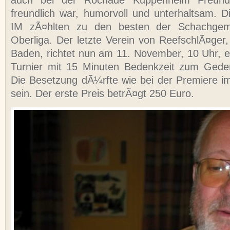
freundlich war, humorvoll und unterhaltsam. 
IM zÃ¤hlten zu den besten der Schachgeme
Oberliga. Der letzte Verein von ReefschlÃ¤ge
Baden, richtet nun am 11. November, 10 Uhr, e
Turnier mit 15 Minuten Bedenkzeit zum Gede
Die Besetzung dÃ¼rfte wie bei der Premiere im
sein. Der erste Preis betrÃ¤gt 250 Euro.