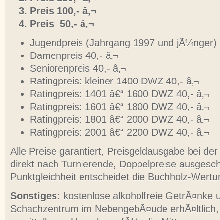
Preis 100,- â‚¬
Preis 50,- â‚¬
Jugendpreis (Jahrgang 1997 und jÃ¼nger) 
Damenpreis 40,- â‚¬
Seniorenpreis 40,- â‚¬
Ratingpreis: kleiner 1400 DWZ 40,- â‚¬
Ratingpreis: 1401 â€“ 1600 DWZ 40,- â‚¬
Ratingpreis: 1601 â€“ 1800 DWZ 40,- â‚¬
Ratingpreis: 1801 â€“ 2000 DWZ 40,- â‚¬
Ratingpreis: 2001 â€“ 2200 DWZ 40,- â‚¬
Alle Preise garantiert, Preisgeldausgabe bei de
direkt nach Turnierende, Doppelpreise ausgesch
Punktgleichheit entscheidet die Buchholz-Wertu
Sonstiges:
kostenlose alkoholfreie GetrÃ¤nke 
Schachzentrum im NebengebÃ¤ude erhÃ¤ltlich, 