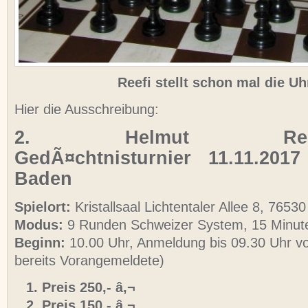
Reefi stellt schon mal die Uh
Hier die Ausschreibung:
2. Helmut Reefsc
GedÃ¤chtnisturnier 11.11.201
Baden
Spielort:
Kristallsaal Lichtentaler Allee 8, 765
Modus:
9 Runden Schweizer System, 15 Minut
Beginn:
10.00 Uhr, Anmeldung bis 09.30 Uhr vo
bereits Vorangemeldete)
Preis 250,- â‚¬
Preis 150,- â‚¬