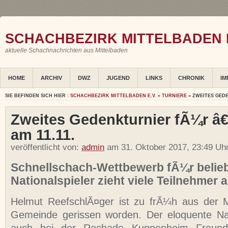
SCHACHBEZIRK MITTELBADEN E
aktuelle Schachnachrichten aus Mittelbaden
HOME
ARCHIV
DWZ
JUGEND
LINKS
CHRONIK
IM
SIE BEFINDEN SICH HIER :
SCHACHBEZIRK MITTELBADEN E.V.
»
TURNIERE
» ZWEITES GEDE
Zweites Gedenkturnier fÃ¼r â
am 11.11.
veröffentlicht von:
admin
am 31. Oktober 2017, 23:49 Uh
Schnellschach-Wettbewerb fÃ¼r belie
Nationalspieler zieht viele Teilnehmer 
Helmut ReefschlÃ¤ger ist zu frÃ¼h aus der M
Gemeinde gerissen worden. Der eloquente Nat
auch bei der Rochade Kuppenheim Freunde