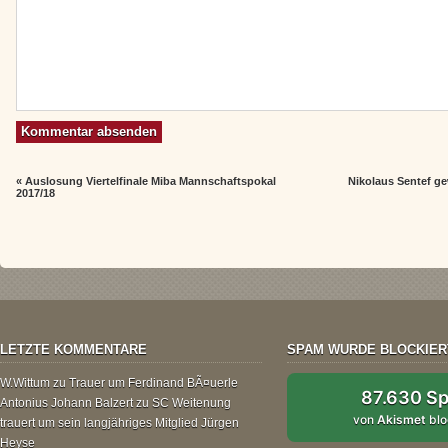
«
Auslosung Viertelfinale Miba Mannschaftspokal
Nikolaus Sentef ge
2017/18
LETZTE KOMMENTARE
SPAM WURDE BLOCKIER
W.Wittum
zu
Trauer um Ferdinand BÃ¤uerle
87.630 S
Antonius Johann Balzert
zu
SC Weitenung
von
Akismet
blo
trauert um sein langjähriges Mitglied Jürgen
Heyse