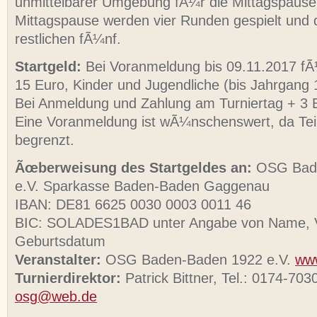
unmittelbarer Umgebung fÃ¼r die Mittagspause
Mittagspause werden vier Runden gespielt und 
restlichen fÃ¼nf.
Startgeld:
Bei Voranmeldung bis 09.11.2017 f
15 Euro, Kinder und Jugendliche (bis Jahrgang 
Bei Anmeldung und Zahlung am Turniertag + 3 
Eine Voranmeldung ist wÃ¼nschenswert, da Te
begrenzt.
Ãœberweisung des Startgeldes an:
OSG Bade
e.V. Sparkasse Baden-Baden Gaggenau
IBAN: DE81 6625 0030 0003 0011 46
BIC: SOLADES1BAD unter Angabe von Name, 
Geburtsdatum
Veranstalter:
OSG Baden-Baden 1922 e.V.
ww
Turnierdirektor:
Patrick Bittner, Tel.: 0174-70
osg@web.de