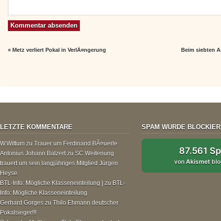
«
Metz verliert Pokal in VerlÃ¤ngerung
Beim siebten A
LETZTE KOMMENTARE
SPAM WURDE BLOCKIER
W.Wittum
zu
Trauer um Ferdinand BÃ¤uerle
87.561 S
Antonius Johann Balzert
zu
SC Weitenung
von
Akismet
blo
trauert um sein langjähriges Mitglied Jürgen
Heyse
BTL-Info: Mögliche Klasseneinteilung |
zu
BTL-
Info: Mögliche Klasseneinteilung
Gerhard Gorges
zu
Thilo Ehmann deutscher
Pokalsieger!!!