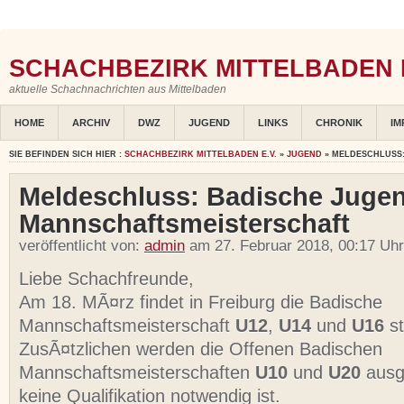
SCHACHBEZIRK MITTELBADEN E
aktuelle Schachnachrichten aus Mittelbaden
HOME
ARCHIV
DWZ
JUGEND
LINKS
CHRONIK
IM
SIE BEFINDEN SICH HIER :
SCHACHBEZIRK MITTELBADEN E.V.
»
JUGEND
» MELDESCHLUSS
Meldeschluss: Badische Juge
Mannschaftsmeisterschaft
veröffentlicht von:
admin
am 27. Februar 2018, 00:17 Uhr
Liebe Schachfreunde,
Am 18. MÃ¤rz findet in Freiburg die Badische
Mannschaftsmeisterschaft
U12
,
U14
und
U16
st
ZusÃ¤tzlichen werden die Offenen Badischen
Mannschaftsmeisterschaften
U10
und
U20
ausg
keine Qualifikation notwendig ist.