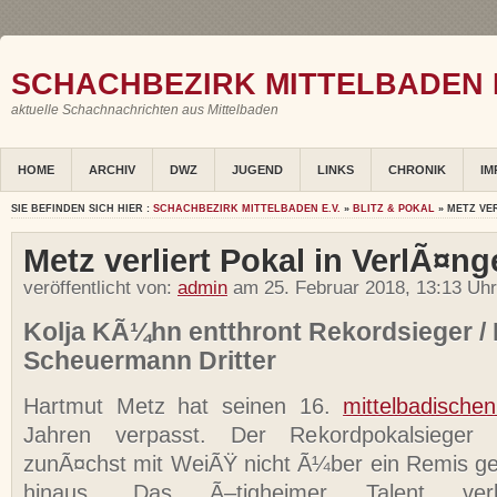
SCHACHBEZIRK MITTELBADEN E
aktuelle Schachnachrichten aus Mittelbaden
HOME
ARCHIV
DWZ
JUGEND
LINKS
CHRONIK
IM
SIE BEFINDEN SICH HIER :
SCHACHBEZIRK MITTELBADEN E.V.
»
BLITZ & POKAL
» METZ VE
Metz verliert Pokal in VerlÃ¤n
veröffentlicht von:
admin
am 25. Februar 2018, 13:13 Uhr
Kolja KÃ¼hn entthront Rekordsieger / 
Scheuermann Dritter
Hartmut Metz hat seinen 16.
mittelbadische
Jahren verpasst. Der Rekordpokalsieger
zunÃ¤chst mit WeiÃŸ nicht Ã¼ber ein Remis g
hinaus. Das Ã–tigheimer Talent verb