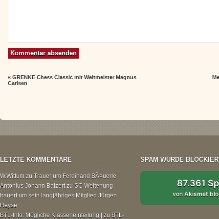
«
GRENKE Chess Classic mit Weltmeister Magnus
Me
Carlsen
LETZTE KOMMENTARE
SPAM WURDE BLOCKIER
W.Wittum
zu
Trauer um Ferdinand BÃ¤uerle
87.361 S
Antonius Johann Balzert
zu
SC Weitenung
von
Akismet
blo
trauert um sein langjähriges Mitglied Jürgen
Heyse
BTL-Info: Mögliche Klasseneinteilung |
zu
BTL-