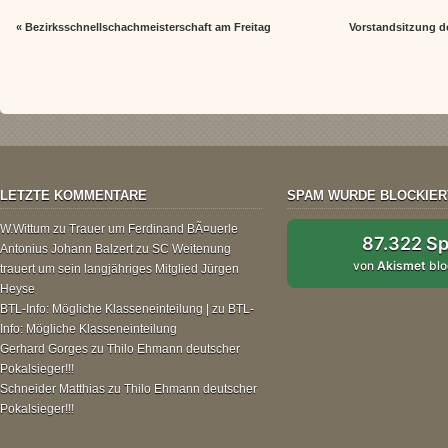
«
Bezirksschnellschachmeisterschaft am Freitag
Vorstandsitzung d
LETZTE KOMMENTARE
SPAM WURDE BLOCKIER
W.Wittum
zu
Trauer um Ferdinand BÃ¤uerle
87.322 S
Antonius Johann Balzert
zu
SC Weitenung
von
Akismet
blo
trauert um sein langjähriges Mitglied Jürgen
Heyse
BTL-Info: Mögliche Klasseneinteilung |
zu
BTL-
Info: Mögliche Klasseneinteilung
Gerhard Gorges
zu
Thilo Ehmann deutscher
Pokalsieger!!!
Schneider Matthias
zu
Thilo Ehmann deutscher
Pokalsieger!!!