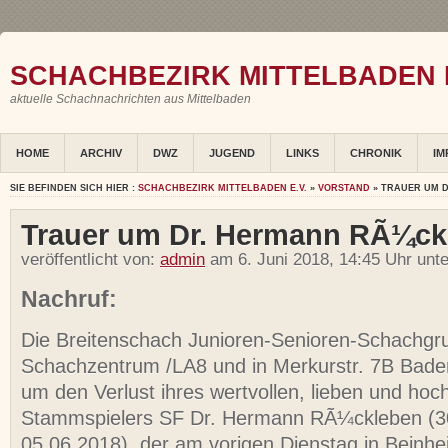
SCHACHBEZIRK MITTELBADEN E
aktuelle Schachnachrichten aus Mittelbaden
HOME
ARCHIV
DWZ
JUGEND
LINKS
CHRONIK
IM
SIE BEFINDEN SICH HIER :
SCHACHBEZIRK MITTELBADEN E.V.
»
VORSTAND
» TRAUER UM 
Trauer um Dr. Hermann RÃ¼ck
veröffentlicht von:
admin
am 6. Juni 2018, 14:45 Uhr unt
Nachruf:
Die Breitenschach Junioren-Senioren-Schachg
Schachzentrum /LA8 und in Merkurstr. 7B Bade
um den Verlust ihres wertvollen, lieben und ho
Stammspielers SF Dr. Hermann RÃ¼ckleben (30
05.06.2018), der am vorigen Dienstag in Beinhe