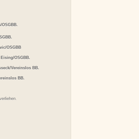
es/OSGBB.
OSGBB.
kovic/OSGBB
n Eising/OSGBB.
sseck/Vereinslos BB.
ereinslos BB.
verliehen.