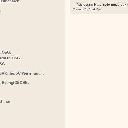
 Teilnehmer:
Auslosung Halbfinale Einzelpoka
Created By
Bunk Bed
.
es/OSG.
ivarman/OSG.
OSG.
nbÃ¼hler/SC Weitenung, .
n Eising/OSGBB.
nehmer: