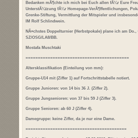
Bedanken mÃ¶chte ich mich bei Euch allen fÃ¼r Eure Freu
UnterstÃ¼tzung fÃ¼r Homepage-VerÃ¶ffentlichungen, Poka
Grenke-Stiftung, Vermittlung der Mitspieler und insbesond
IM Rolf Schlindwein.
NÃ¤chstes Doppelturnier (Herbstpokale) plane ich am Do., 
SZ/OSG/LA8/BB.
Mostafa Muschtaki
==========================================
Altersklassifikation (Einteilung von mm):
Gruppe-U14 mit (Ziffer 1) auf Fortschrittstabelle notiert.
Gruppe Junioren: von 14 bis 36 J. (Ziffer 2).
Gruppe Jungsenioren: von 37 bis 59 J (Ziffer 3).
Gruppe Senioren: ab 60 J (Ziffer 4).
Damegruppe: keine Ziffer, da je nur eine Dame.
=========================================