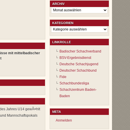
ARCHIV
Archiv
KATEGORIEN
Kategorien
LINKROLLE
Badischer Schachverband
isse mit mittelbadischer
BSV-Ergebnisdienst
t
Deutsche Schachjugend
Deutscher Schachbund
Fide
Schachbundesliga
Schachzentrum Baden-
Baden
 des Jahres U14 gewÃ¤hlt
META
 und Mannschaftspokals
Anmelden