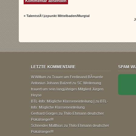
«
TalentstÃ¼tzpunkt Mittelbaden/Murgtal
J
LETZTE KOMMENTARE
SPAM WU
W.Wittum
zu
Trauer um Ferdinand BÃ¤uerle
Antonius Johann Balzert
zu
SC Weitenung
trauert um sein langjähriges Mitglied Jürgen
Heyse
BTL-Info: Mögliche Klasseneinteilung |
zu
BTL-
Info: Mögliche Klasseneinteilung
Gerhard Gorges
zu
Thilo Ehmann deutscher
Pokalsieger!!!
Schneider Matthias
zu
Thilo Ehmann deutscher
Pokalsieger!!!