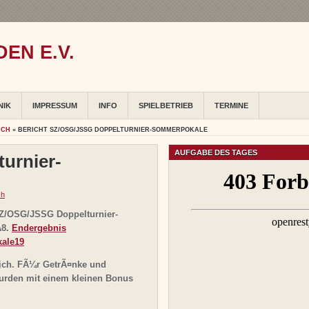
EN E.V.
NIK
IMPRESSUM
INFO
SPIELBETRIEB
TERMINE
ACH
» BERICHT SZ/OSG/JSSG DOPPELTURNIER-SOMMERPOKALE
AUFGABE DES TAGES
urnier-
ch
i SZ/OSG/JSSG Doppelturnier-
A8.
Endergebnis
ale19
ich. FÃ¼r GetrÃ¤nke und
 wurden mit einem kleinen Bonus