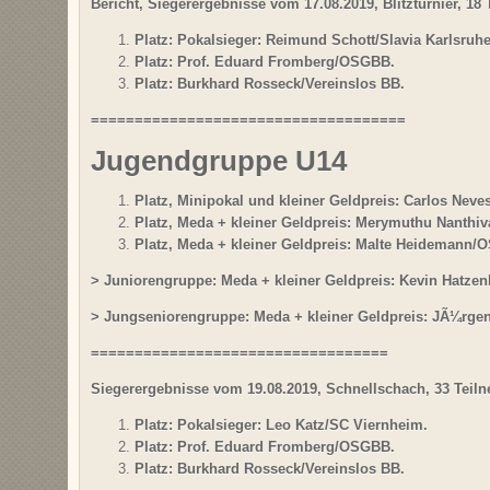
Bericht,
Siegerergebnisse vom 17.08.2019, Blitzturnier, 18
Platz: Pokalsieger: Reimund Schott/Slavia Karlsruhe
Platz: Prof. Eduard Fromberg/OSGBB.
Platz: Burkhard Rosseck/Vereinslos BB.
====================================
Jugendgruppe U14
Platz, Minipokal und kleiner Geldpreis: Carlos Nev
Platz, Meda + kleiner Geldpreis: Merymuthu Nanth
Platz, Meda + kleiner Geldpreis: Malte Heidemann/
> Juniorengruppe: Meda + kleiner Geldpreis: Kevin Hatze
> Jungseniorengruppe: Meda + kleiner Geldpreis: JÃ¼rge
==================================
Siegerergebnisse vom 19.08.2019, Schnellschach, 33 Teil
Platz: Pokalsieger: Leo Katz/SC Viernheim.
Platz: Prof. Eduard Fromberg/OSGBB.
Platz: Burkhard Rosseck/Vereinslos BB.