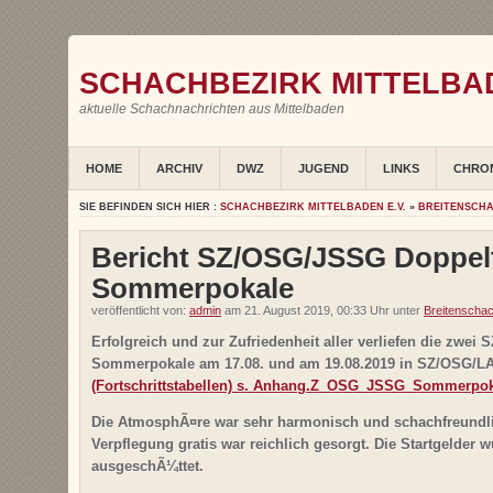
SCHACHBEZIRK MITTELBAD
aktuelle Schachnachrichten aus Mittelbaden
HOME
ARCHIV
DWZ
JUGEND
LINKS
CHRO
SIE BEFINDEN SICH HIER :
SCHACHBEZIRK MITTELBADEN E.V.
»
BREITENSCH
Bericht SZ/OSG/JSSG Doppelt
Sommerpokale
veröffentlicht von:
admin
am 21. August 2019, 00:33 Uhr unter
Breitenscha
Erfolgreich und zur Zufriedenheit aller verliefen die zwe
Sommerpokale am 17.08. und am 19.08.2019 in SZ/OSG/L
(Fortschrittstabellen)
s. Anhang
.Z_OSG_JSSG_Sommerpok
Die AtmosphÃ¤re war sehr harmonisch und schachfreundl
Verpflegung gratis war reichlich gesorgt. Die Startgelder
ausgeschÃ¼ttet.