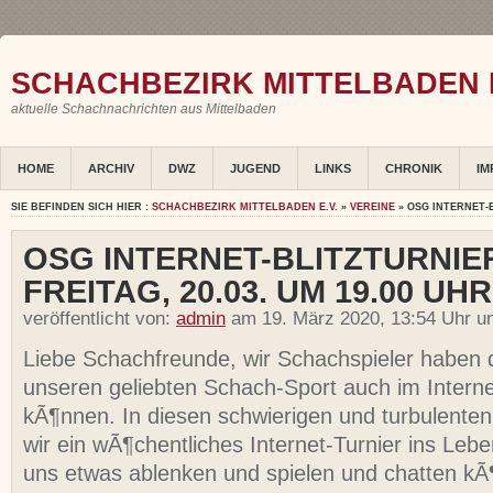
SCHACHBEZIRK MITTELBADEN E
aktuelle Schachnachrichten aus Mittelbaden
HOME
ARCHIV
DWZ
JUGEND
LINKS
CHRONIK
IM
SIE BEFINDEN SICH HIER :
SCHACHBEZIRK MITTELBADEN E.V.
»
VEREINE
» OSG INTERNET-B
OSG INTERNET-BLITZTURNIE
FREITAG, 20.03. UM 19.00 UHR
veröffentlicht von:
admin
am 19. März 2020, 13:54 Uhr u
Liebe Schachfreunde, wir Schachspieler haben d
unseren geliebten Schach-Sport auch im Interne
kÃ¶nnen. In diesen schwierigen und turbulente
wir ein wÃ¶chentliches Internet-Turnier ins Lebe
uns etwas ablenken und spielen und chatten kÃ