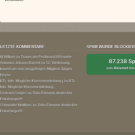
LETZTE KOMMENTARE
SPAM WURDE BLOCKIER
W.Wittum
zu
Trauer um Ferdinand BÃ¤uerle
87.238 S
Antonius Johann Balzert
zu
SC Weitenung
von
Akismet
blo
trauert um sein langjähriges Mitglied Jürgen
Heyse
BTL-Info: Mögliche Klasseneinteilung |
zu
BTL-
Info: Mögliche Klasseneinteilung
Gerhard Gorges
zu
Thilo Ehmann deutscher
Pokalsieger!!!
Schneider Matthias
zu
Thilo Ehmann deutscher
Pokalsieger!!!