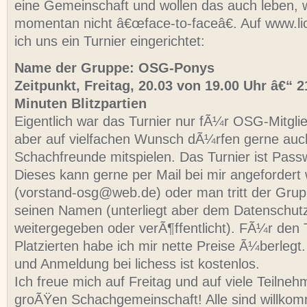
eine Gemeinschaft und wollen das auch leben,
momentan nicht â€œface-to-faceâ€. Auf www.li
ich uns ein Turnier eingerichtet:
Name der Gruppe: OSG-Ponys
Zeitpunkt, Freitag, 20.03 von 19.00 Uhr â€“ 2
Minuten Blitzpartien
Eigentlich war das Turnier nur fÃ¼r OSG-Mitgli
aber auf vielfachen Wunsch dÃ¼rfen gerne au
Schachfreunde mitspielen. Das Turnier ist Pas
Dieses kann gerne per Mail bei mir angefordert
(vorstand-osg@web.de) oder man tritt der Grup
seinen Namen (unterliegt aber dem Datenschutz
weitergegeben oder verÃ¶ffentlicht). FÃ¼r den
Platzierten habe ich mir nette Preise Ã¼berlegt
und Anmeldung bei lichess ist kostenlos.
Ich freue mich auf Freitag und auf viele Teilne
groÃŸen Schachgemeinschaft! Alle sind willkom