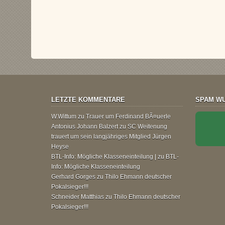
LETZTE KOMMENTARE
SPAM WU
W.Wittum
zu
Trauer um Ferdinand BÃ¤uerle
Antonius Johann Balzert
zu
SC Weitenung
trauert um sein langjähriges Mitglied Jürgen
Heyse
BTL-Info: Mögliche Klasseneinteilung |
zu
BTL-
Info: Mögliche Klasseneinteilung
Gerhard Gorges
zu
Thilo Ehmann deutscher
Pokalsieger!!!
Schneider Matthias
zu
Thilo Ehmann deutscher
Pokalsieger!!!