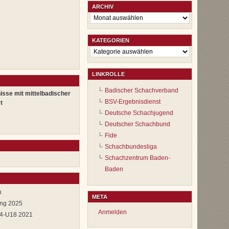
ARCHIV
Archiv
KATEGORIEN
Kategorien
LINKROLLE
Badischer Schachverband
isse mit mittelbadischer
BSV-Ergebnisdienst
t
Deutsche Schachjugend
Deutscher Schachbund
Fide
Schachbundesliga
Schachzentrum Baden-
Baden
n
META
ung 2025
Anmelden
14-U18 2021