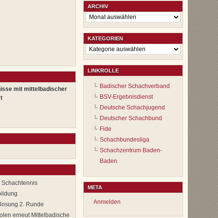
ARCHIV
Archiv
KATEGORIEN
Kategorien
LINKROLLE
Badischer Schachverband
isse mit mittelbadischer
BSV-Ergebnisdienst
t
Deutsche Schachjugend
Deutscher Schachbund
Fide
Schachbundesliga
Schachzentrum Baden-
Baden
m Schachtennis
META
ildung
Anmelden
slosung 2. Runde
len erneut Mittelbadische