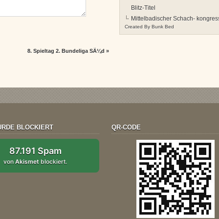
Blitz-Titel
Mittelbadischer Schach- kongress
Created By
Bunk Bed
8. Spieltag 2. Bundeliga SÃ¼d
»
RDE BLOCKIERT
QR-CODE
87.191 Spam
von
Akismet
blockiert.