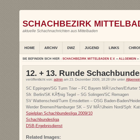
SCHACHBEZIRK MITTELBAD
aktuelle Schachnachrichten aus Mittelbaden
HOME
ARCHIV
DWZ
JUGEND
LINKS
CHRO
SIE BEFINDEN SICH HIER :
SCHACHBEZIRK MITTELBADEN E.V.
»
ALLGEMEIN
» 
12. + 13. Runde Schachbunde
veröffentlicht von:
admin
am 23. Dezember 2009, 18:28 Uhr unter
Allgemei
SC Eppingen/SG Turm Trier – FC Bayern MÃ¼nchen/Erfurter
Sfr. Berlin/SK KÃ¶nig Tegel – SG Solingen/SC Remagen
SV Wattenscheid/Turm Emsdetten – OSG Baden-Baden/Heidel
Werder Bremen/Hamburger SK – SV MÃ¼lheim Nord/Spfr. Kat
Spielplan Schachbundesliga 2009/10
Schachbundesliga
DSB-Ergebnisdienst
Related Images: