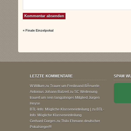
«
Finale Einzelpokal
LETZTE KOMMENTARE
SPAM WU
W.Wittum
zu
Trauer um Ferdinand BÃ¤uerle
Antonius Johann Balzert
zu
SC Weitenung
trauert um sein langjähriges Mitglied Jürgen
Heyse
BTL-Info: Mögliche Klasseneinteilung |
zu
BTL-
Info: Mögliche Klasseneinteilung
Gerhard Gorges
zu
Thilo Ehmann deutscher
Pokalsieger!!!