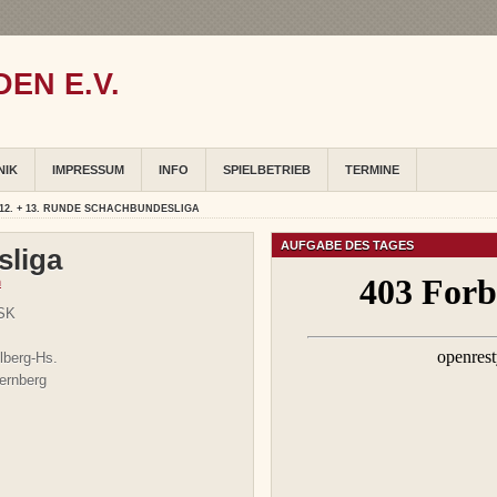
EN E.V.
NIK
IMPRESSUM
INFO
SPIELBETRIEB
TERMINE
12. + 13. RUNDE SCHACHBUNDESLIGA
AUFGABE DES TAGES
sliga
n
 SK
berg-Hs.
ernberg