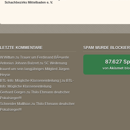
Schachbezirks Mittelbaden e. V.
LETZTE KOMMENTARE
SPAM WURDE BLOCKIER
W.Wittum
zu
Trauer um Ferdinand BÃ¤uerle
87.627 S
Antonius Johann Balzert
zu
SC Weitenung
von
Akismet
blo
trauert um sein langjähriges Mitglied Jürgen
Heyse
BTL-Info: Mögliche Klasseneinteilung |
zu
BTL-
Info: Mögliche Klasseneinteilung
Gerhard Gorges
zu
Thilo Ehmann deutscher
Pokalsieger!!!
Schneider Matthias
zu
Thilo Ehmann deutscher
Pokalsieger!!!