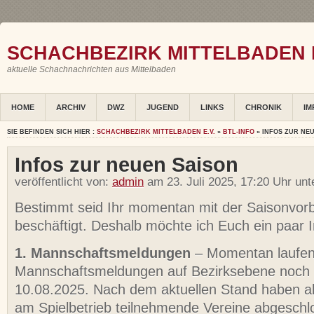
SCHACHBEZIRK MITTELBADEN E
aktuelle Schachnachrichten aus Mittelbaden
HOME
ARCHIV
DWZ
JUGEND
LINKS
CHRONIK
IM
SIE BEFINDEN SICH HIER :
SCHACHBEZIRK MITTELBADEN E.V.
»
BTL-INFO
» INFOS ZUR NE
Infos zur neuen Saison
veröffentlicht von:
admin
am 23. Juli 2025, 17:20 Uhr un
Bestimmt seid Ihr momentan mit der Saisonvorb
beschäftigt. Deshalb möchte ich Euch ein paar 
1. Mannschaftsmeldungen
– Momentan laufen
Mannschaftsmeldungen auf Bezirksebene noch 
10.08.2025. Nach dem aktuellen Stand haben all
am Spielbetrieb teilnehmende Vereine abgeschl