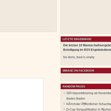
LETZTE ERGEBNISSE
Die letzten 10 Mannschaftsergebn
Beteiligung im BSV-Ergebnisdiens
No items, feed is empty.
MIBASE ON FACEBOOK
RANDOM PAGES
StÃ¼tzpunkttraining ab Novemb
Baden-Baden
NÃ¤chster Ã¶ffentlicher Schacht
D-Cup-Vorqualifikation in Iffezhe