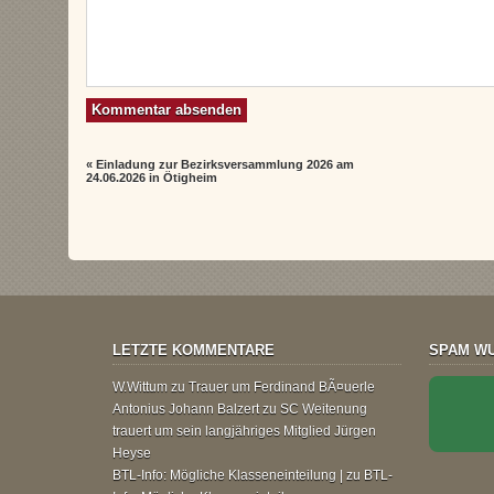
«
Einladung zur Bezirksversammlung 2026 am
24.06.2026 in Ötigheim
LETZTE KOMMENTARE
SPAM WU
W.Wittum
zu
Trauer um Ferdinand BÃ¤uerle
Antonius Johann Balzert
zu
SC Weitenung
trauert um sein langjähriges Mitglied Jürgen
Heyse
BTL-Info: Mögliche Klasseneinteilung |
zu
BTL-