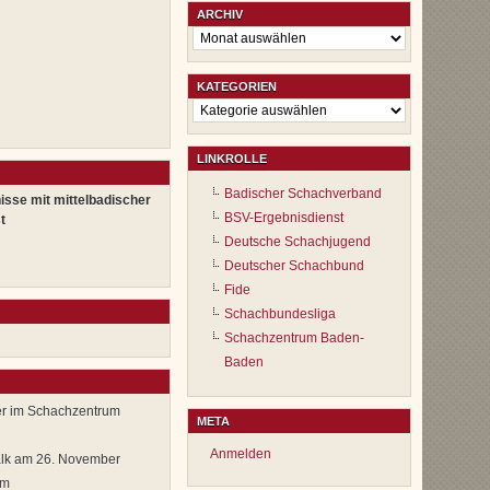
ARCHIV
Archiv
KATEGORIEN
Kategorien
LINKROLLE
Badischer Schachverband
isse mit mittelbadischer
BSV-Ergebnisdienst
t
Deutsche Schachjugend
Deutscher Schachbund
Fide
Schachbundesliga
Schachzentrum Baden-
Baden
er im Schachzentrum
META
Anmelden
alk am 26. November
im