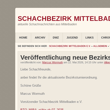
SCHACHBEZIRK MITTELBAD
aktuelle Schachnachrichten aus Mittelbaden
HOME
ARCHIV
DWZ
JUGEND
LINKS
CHRO
SIE BEFINDEN SICH HIER :
SCHACHBEZIRK MITTELBADEN E.V.
»
ALLGEMEIN
»
Veröffentlichung neue Bezirk
veröffentlicht von:
Marcus Wormuth
am 22. Mai 2026, 14:15 Uhr unter
Allg
Liebe Schachfreunde,
anbei findet Ihr die aktualisierte Bezirksturnierordnung.
Schöne Grüße
Marcus Wormuth
Vorsitzender Schachbezirk Mittelbaden e.V.
BTO_MIBA_gültig ab 07_2025