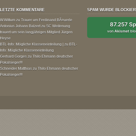
LETZTE KOMMENTARE
SPAM WURDE BLOCKIER
W.Wittum
zu
Trauer um Ferdinand BÃ¤uerle
87.257 S
Antonius Johann Balzert
zu
SC Weitenung
von
Akismet
blo
trauert um sein langjähriges Mitglied Jürgen
Heyse
BTL-Info: Mögliche Klasseneinteilung |
zu
BTL-
Info: Mögliche Klasseneinteilung
Gerhard Gorges
zu
Thilo Ehmann deutscher
Pokalsieger!!!
Schneider Matthias
zu
Thilo Ehmann deutscher
Pokalsieger!!!