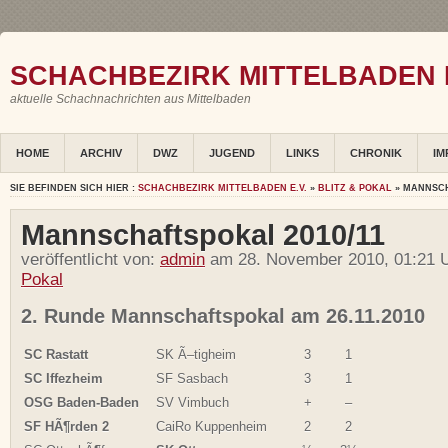
SCHACHBEZIRK MITTELBADEN E
aktuelle Schachnachrichten aus Mittelbaden
HOME
ARCHIV
DWZ
JUGEND
LINKS
CHRONIK
IM
SIE BEFINDEN SICH HIER :
SCHACHBEZIRK MITTELBADEN E.V.
»
BLITZ & POKAL
» MANNSCH
Mannschaftspokal 2010/11
veröffentlicht von:
admin
am 28. November 2010, 01:21 U
Pokal
2. Runde Mannschaftspokal am 26.11.2010
SC Rastatt
SK Ã–tigheim
3
1
SC Iffezheim
SF Sasbach
3
1
OSG Baden-Baden
SV Vimbuch
+
–
SF HÃ¶rden 2
CaiRo Kuppenheim
2
2