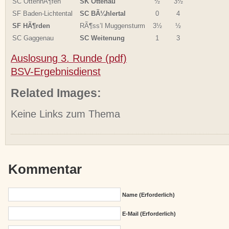
SC OttenhÃ¶fen
SK Ottenau
½
3½
SF Baden-Lichtental
SC BÃ¼hlertal
0
4
SF HÃ¶rden
RÃ¶ss’l Muggensturm
3½
½
SC Gaggenau
SC Weitenung
1
3
Auslosung 3. Runde (pdf)
BSV-Ergebnisdienst
Related Images:
Keine Links zum Thema
Kommentar
Name (erforderlich)
E-Mail (erforderlich)