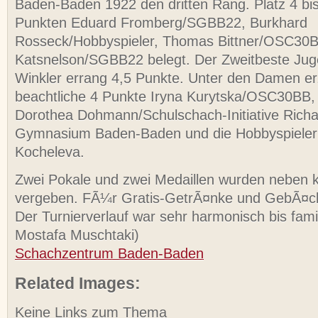
Baden-Baden 1922 den dritten Rang.
Platz 4 bi
Punkten Eduard Fromberg/SGBB22, Burkhard
Rosseck/Hobbyspieler, Thomas Bittner/OSC30B
Katsnelson/SGBB22 belegt. Der Zweitbeste Juge
Winkler errang 4,5 Punkte. Unter den Damen erz
beachtliche 4 Punkte Iryna Kurytska/OSC30BB, 
Dorothea Dohmann/Schulschach-Initiative Rich
Gymnasium Baden-Baden und die Hobbyspieleri
Kocheleva.
Zwei Pokale und zwei Medaillen wurden neben k
vergeben. FÃ¼r Gratis-GetrÃ¤nke und GebÃ¤ck
Der Turnierverlauf war sehr harmonisch bis famil
Mostafa Muschtaki)
Schachzentrum Baden-Baden
Related Images:
Keine Links zum Thema