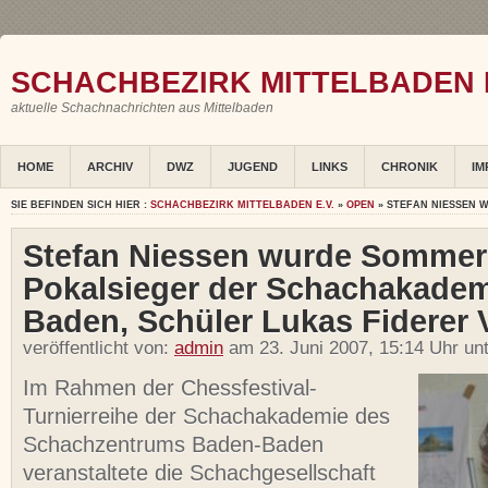
SCHACHBEZIRK MITTELBADEN E
aktuelle Schachnachrichten aus Mittelbaden
HOME
ARCHIV
DWZ
JUGEND
LINKS
CHRONIK
IM
SIE BEFINDEN SICH HIER :
SCHACHBEZIRK MITTELBADEN E.V.
»
OPEN
» STEFAN NIESSEN 
Stefan Niessen wurde Sommerb
Pokalsieger der Schachakade
Baden, Schüler Lukas Fiderer 
veröffentlicht von:
admin
am 23. Juni 2007, 15:14 Uhr un
Im Rahmen der Chessfestival-
Turnierreihe der Schachakademie des
Schachzentrums Baden-Baden
veranstaltete die Schachgesellschaft