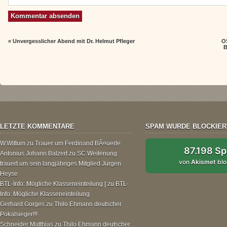
«
Unvergesslicher Abend mit Dr. Helmut Pfleger
O
B
LETZTE KOMMENTARE
SPAM WURDE BLOCKIER
W.Wittum
zu
Trauer um Ferdinand BÃ¤uerle
87.198 S
Antonius Johann Balzert
zu
SC Weitenung
von
Akismet
blo
trauert um sein langjähriges Mitglied Jürgen
Heyse
BTL-Info: Mögliche Klasseneinteilung |
zu
BTL-
Info: Mögliche Klasseneinteilung
Gerhard Gorges
zu
Thilo Ehmann deutscher
Pokalsieger!!!
Schneider Matthias
zu
Thilo Ehmann deutscher