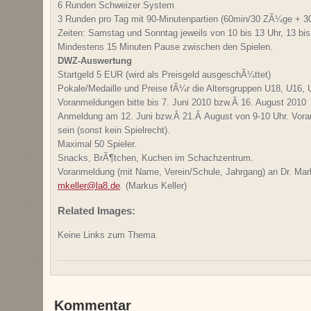
6 Runden Schweizer System
3 Runden pro Tag mit 90-Minutenpartien (60min/30 ZÃ¼ge + 3
Zeiten: Samstag und Sonntag jeweils von 10 bis 13 Uhr, 13 bis 
Mindestens 15 Minuten Pause zwischen den Spielen.
DWZ-Auswertung
Startgeld 5 EUR (wird als Preisgeld ausgeschÃ¼ttet)
Pokale/Medaille und Preise fÃ¼r die Altersgruppen U18, U16,
Voranmeldungen bitte bis 7. Juni 2010 bzw.Â 16. August 2010
Anmeldung am 12. Juni bzw.Â 21.Â August von 9-10 Uhr. Vor
sein (sonst kein Spielrecht).
Maximal 50 Spieler.
Snacks, BrÃ¶tchen, Kuchen im Schachzentrum.
Voranmeldung (mit Name, Verein/Schule, Jahrgang) an Dr. Mar
mkeller@la8.de
. (Markus Keller)
Related Images:
Keine Links zum Thema
Kommentar