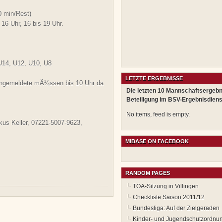
0 min/Rest)
16 Uhr, 16 bis 19 Uhr.
 U14, U12, U10, U8
LETZTE ERGEBNISSE
angemeldete mÃ¼ssen bis 10 Uhr da
Die letzten 10 Mannschaftsergebn
Beteiligung im BSV-Ergebnisdiens
No items, feed is empty.
kus Keller, 07221-5007-9623,
MIBASE ON FACEBOOK
RANDOM PAGES
TOA-Sitzung in Villingen
Checkliste Saison 2011/12
Bundesliga: Auf der Zielgeraden
Kinder- und Jugendschutzordnu