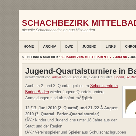
SCHACHBEZIRK MITTELBAD
aktuelle Schachnachrichten aus Mittelbaden
HOME
ARCHIV
DWZ
JUGEND
LINKS
CHRO
SIE BEFINDEN SICH HIER :
SCHACHBEZIRK MITTELBADEN E.V.
»
JUGEND
» JU
Jugend-Quartalsturniere in 
veröffentlicht von:
admin
am 21. April 2010, 12:48 Uhr unter
Jugend
,
SZ Ba
Auch im 2. und 3. Quartal gibt es im
Schachzentrum
Baden-Baden
wieder Jugend-Quartalsturniere.
Anmeldungen sind ab sofort mÃ¶glich.
12./13. Juni 2010 (2. Quartal) und 21./22.Â August
2010 (3. Quartal; Ferien-Quartalsturnier)
fÃ¼r Kinder und Jugendliche unter 18 Jahre aus der
Stadt und der Region
fÃ¼r Vereinsspieler und Spieler aus Schulschachgruppen