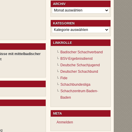
ARCHIV
Archiv
KATEGORIEN
Kategorien
LINKROLLE
Badischer Schachverband
isse mit mittelbadischer
BSV-Ergebnisdienst
t
Deutsche Schachjugend
Deutscher Schachbund
Fide
Schachbundesliga
Schachzentrum Baden-
Baden
META
Anmelden
ng