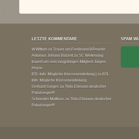
LETZTE KOMMENTARE
SPAM WU
W.Wittum
zu
Trauer um Ferdinand BÃ¤uerle
Antonius Johann Balzert
zu
SC Weitenung
trauert um sein langjähriges Mitglied Jürgen
Heyse
BTL-Info: Mögliche Klasseneinteilung |
zu
BTL-
Info: Mögliche Klasseneinteilung
Gerhard Gorges
zu
Thilo Ehmann deutscher
Pokalsieger!!!
Schneider Matthias
zu
Thilo Ehmann deutscher
Pokalsieger!!!