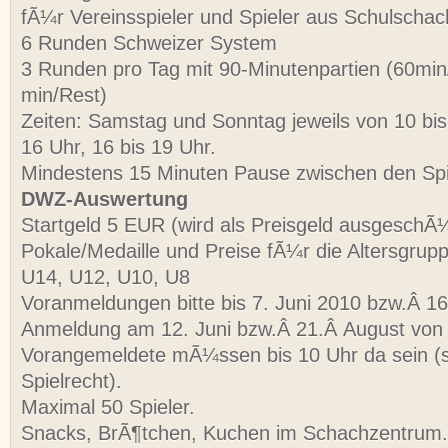
fÃ¼r Vereinsspieler und Spieler aus Schulscha
6 Runden Schweizer System
3 Runden pro Tag mit 90-Minutenpartien (60mi
min/Rest)
Zeiten: Samstag und Sonntag jeweils von 10 bis
16 Uhr, 16 bis 19 Uhr.
Mindestens 15 Minuten Pause zwischen den Spi
DWZ-Auswertung
Startgeld 5 EUR (wird als Preisgeld ausgeschÃ¼
Pokale/Medaille und Preise fÃ¼r die Altersgrup
U14, U12, U10, U8
Voranmeldungen bitte bis 7. Juni 2010 bzw.Â 1
Anmeldung am 12. Juni bzw.Â 21.Â August von 
Vorangemeldete mÃ¼ssen bis 10 Uhr da sein (s
Spielrecht).
Maximal 50 Spieler.
Snacks, BrÃ¶tchen, Kuchen im Schachzentrum.