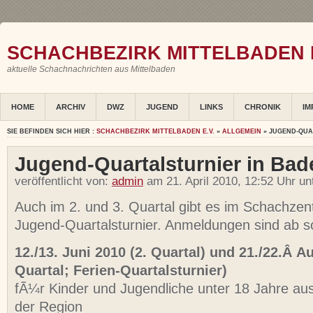
SCHACHBEZIRK MITTELBADEN E
aktuelle Schachnachrichten aus Mittelbaden
HOME
ARCHIV
DWZ
JUGEND
LINKS
CHRONIK
IM
SIE BEFINDEN SICH HIER :
SCHACHBEZIRK MITTELBADEN E.V.
»
ALLGEMEIN
» JUGEND-QUA
Jugend-Quartalsturnier in Ba
veröffentlicht von:
admin
am 21. April 2010, 12:52 Uhr un
Auch im 2. und 3. Quartal gibt es im Schachzen
Jugend-Quartalsturnier. Anmeldungen sind ab s
12./13. Juni 2010 (2. Quartal) und 21./22.Â A
Quartal; Ferien-Quartalsturnier)
fÃ¼r Kinder und Jugendliche unter 18 Jahre au
der Region