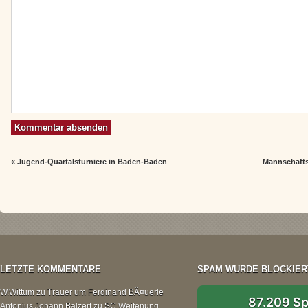
«
Jugend-Quartalsturniere in Baden-Baden
Mannschaft
LETZTE KOMMENTARE
SPAM WURDE BLOCKIER
W.Wittum
zu
Trauer um Ferdinand BÃ¤uerle
87.209 S
Antonius Johann Balzert
zu
SC Weitenung