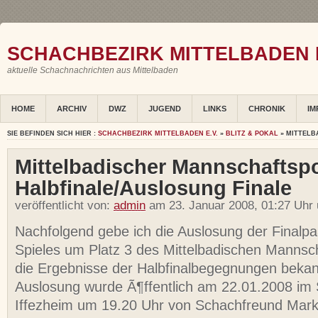
SCHACHBEZIRK MITTELBADEN E
aktuelle Schachnachrichten aus Mittelbaden
HOME
ARCHIV
DWZ
JUGEND
LINKS
CHRONIK
IM
SIE BEFINDEN SICH HIER :
SCHACHBEZIRK MITTELBADEN E.V.
»
BLITZ & POKAL
» MITTELB
Mittelbadischer Mannschaftspo
Halbfinale/Auslosung Finale
veröffentlicht von:
admin
am 23. Januar 2008, 01:27 Uhr
Nachfolgend gebe ich die Auslosung der Finalp
Spieles um Platz 3 des Mittelbadischen Mannsc
die Ergebnisse der Halbfinalbegegnungen bekan
Auslosung wurde Ã¶ffentlich am 22.01.2008 im 
Iffezheim um 19.20 Uhr von Schachfreund Mark