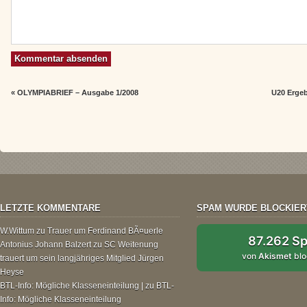
«
OLYMPIABRIEF – Ausgabe 1/2008
U20 Ergeb
LETZTE KOMMENTARE
SPAM WURDE BLOCKIER
W.Wittum
zu
Trauer um Ferdinand BÃ¤uerle
87.262 S
Antonius Johann Balzert
zu
SC Weitenung
von
Akismet
blo
trauert um sein langjähriges Mitglied Jürgen
Heyse
BTL-Info: Mögliche Klasseneinteilung |
zu
BTL-
Info: Mögliche Klasseneinteilung