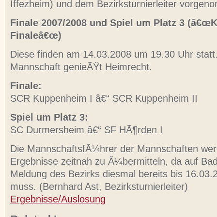
Iffezheim) und dem Bezirksturnierleiter vorge
Finale 2007/2008 und Spiel um Platz 3 (â€œK
Finaleâ€œ)
Diese finden am 14.03.2008 um 19.30 Uhr statt
Mannschaft genieÃŸt Heimrecht.
Finale:
SCR Kuppenheim I â€“ SCR Kuppenheim II
Spiel um Platz 3:
SC Durmersheim â€“ SF HÃ¶rden I
Die MannschaftsfÃ¼hrer der Mannschaften wer
Ergebnisse zeitnah zu Ã¼bermitteln, da auf Ba
Meldung des Bezirks diesmal bereits bis 16.03.
muss. (Bernhard Ast, Bezirksturnierleiter)
Ergebnisse/Auslosung