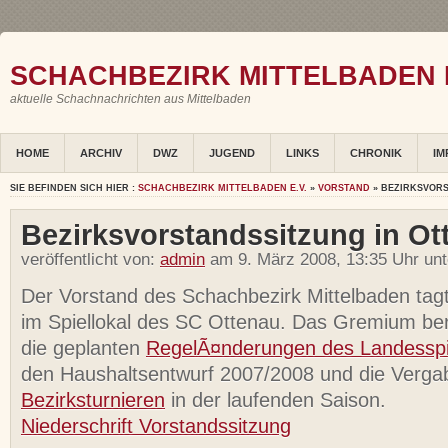
SCHACHBEZIRK MITTELBADEN E
aktuelle Schachnachrichten aus Mittelbaden
HOME
ARCHIV
DWZ
JUGEND
LINKS
CHRONIK
IM
SIE BEFINDEN SICH HIER :
SCHACHBEZIRK MITTELBADEN E.V.
»
VORSTAND
» BEZIRKSVORS
Bezirksvorstandssitzung in Ot
veröffentlicht von:
admin
am 9. März 2008, 13:35 Uhr un
Der Vorstand des Schachbezirk Mittelbaden tag
im Spiellokal des SC Ottenau. Das Gremium ber
die geplanten
RegelÃ¤nderungen des Landessp
den Haushaltsentwurf 2007/2008 und die Verga
Bezirksturnieren
in der laufenden Saison.
Niederschrift Vorstandssitzung