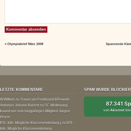
«
Olympiabrief März 2008
Spannende Kämp
LETZTE KOMMENTARE
SPAM WURDE BLOCKIER
W.Wittum
zu
Trauer um Ferdinand BÃ¤uerle
87.341 S
Antonius Johann Balzert
zu
SC Weitenung
von
Akismet
blo
trauert um sein langjähriges Mitglied Jürgen
Heyse
BTL-Info: Mögliche Klasseneinteilung |
zu
BTL-
Info: Mögliche Klasseneinteilung