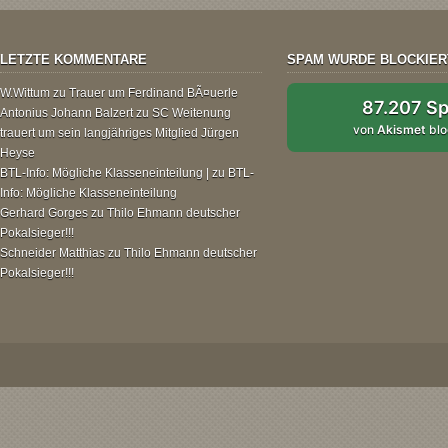
LETZTE KOMMENTARE
SPAM WURDE BLOCKIER
W.Wittum
zu
Trauer um Ferdinand BÃ¤uerle
87.207 S
Antonius Johann Balzert
zu
SC Weitenung
von
Akismet
blo
trauert um sein langjähriges Mitglied Jürgen
Heyse
BTL-Info: Mögliche Klasseneinteilung |
zu
BTL-
Info: Mögliche Klasseneinteilung
Gerhard Gorges
zu
Thilo Ehmann deutscher
Pokalsieger!!!
Schneider Matthias
zu
Thilo Ehmann deutscher
Pokalsieger!!!