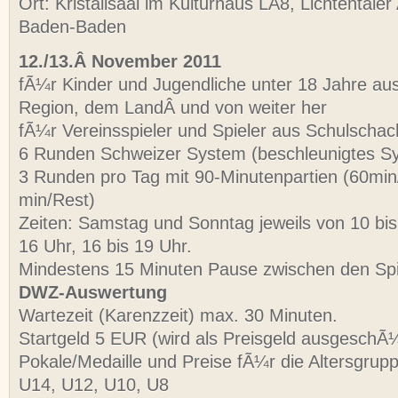
Ort: Kristallsaal im Kulturhaus LA8, Lichtentaler
Baden-Baden
12./13.Â November 2011
fÃ¼r Kinder und Jugendliche unter 18 Jahre aus
Region, dem LandÂ und von weiter her
fÃ¼r Vereinsspieler und Spieler aus Schulscha
6 Runden Schweizer System (beschleunigtes S
3 Runden pro Tag mit 90-Minutenpartien (60mi
min/Rest)
Zeiten: Samstag und Sonntag jeweils von 10 bis
16 Uhr, 16 bis 19 Uhr.
Mindestens 15 Minuten Pause zwischen den Spi
DWZ-Auswertung
Wartezeit (Karenzzeit) max. 30 Minuten.
Startgeld 5 EUR (wird als Preisgeld ausgeschÃ¼
Pokale/Medaille und Preise fÃ¼r die Altersgrup
U14, U12, U10, U8