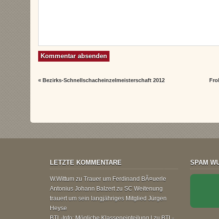
«
Bezirks-Schnellschacheinzelmeisterschaft 2012
Fro
LETZTE KOMMENTARE
SPAM WU
W.Wittum
zu
Trauer um Ferdinand BÃ¤uerle
Antonius Johann Balzert
zu
SC Weitenung
trauert um sein langjähriges Mitglied Jürgen
Heyse
BTL-Info: Mögliche Klasseneinteilung |
zu
BTL-