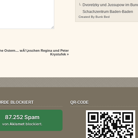
Dvoretzky und Jussupow im Bund
Schachzentrum Baden-Baden
Created By
Bunk Bed
he Ostern… wÃ¼nschen Regina und Peter
Krystufek
»
RDE BLOCKIERT
QR-CODE
87.252 Spam
von
Akismet
blockiert.