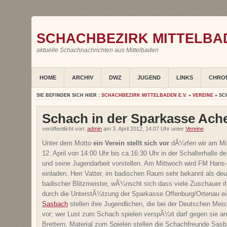
SCHACHBEZIRK MITTELBAD
aktuelle Schachnachrichten aus Mittelbaden
HOME
ARCHIV
DWZ
JUGEND
LINKS
CHRO
SIE BEFINDEN SICH HIER :
SCHACHBEZIRK MITTELBADEN E.V.
»
VEREINE
» SC
Schach in der Sparkasse Ach
veröffentlicht von:
admin
am 3. April 2012, 14:07 Uhr unter
Vereine
Unter dem Motto
ein Verein stellt sich vor
dÃ¼rfen wir am Mi
12. April von 14:00 Uhr bis ca.16:30 Uhr in der Schalterhalle 
und seine Jugendarbeit vorstellen. Am Mittwoch wird FM Hans
einladen. Herr Vatter, im badischen Raum sehr bekannt als de
badischer Blitzmeister, wÃ¼nscht sich dass viele Zuschauer ih
durch die UnterstÃ¼tzung der Sparkasse Offenburg/Ortenau e
Sasbach
stellen ihre Jugendlichen, die bei der Deutschen Meis
vor; wer Lust zum Schach spielen verspÃ¼rt darf gegen sie ant
Brettern, Material zum Spielen stellen die Schachfreunde Sasb