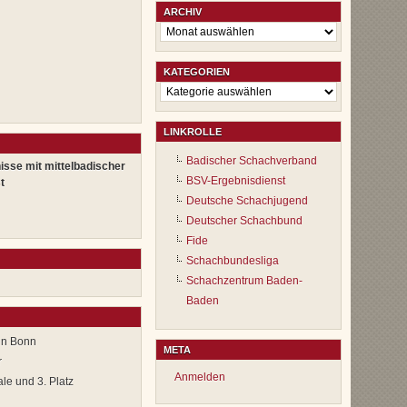
ARCHIV
Archiv
KATEGORIEN
Kategorien
LINKROLLE
Badischer Schachverband
isse mit mittelbadischer
BSV-Ergebnisdienst
t
Deutsche Schachjugend
Deutscher Schachbund
Fide
Schachbundesliga
Schachzentrum Baden-
Baden
in Bonn
META
r
Anmelden
ale und 3. Platz