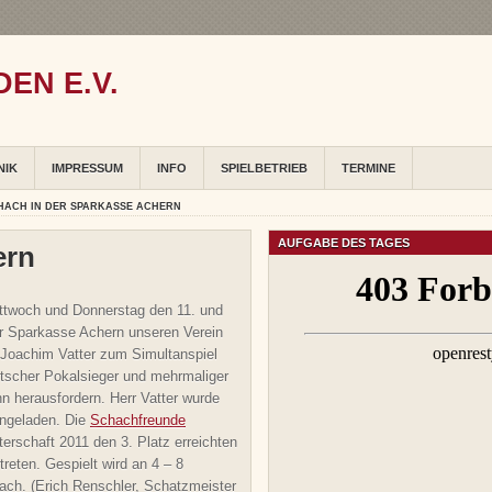
EN E.V.
NIK
IMPRESSUM
INFO
SPIELBETRIEB
TERMINE
HACH IN DER SPARKASSE ACHERN
AUFGABE DES TAGES
ern
ttwoch und Donnerstag den 11. und
der Sparkasse Achern unseren Verein
-Joachim Vatter zum Simultanspiel
utscher Pokalsieger und mehrmaliger
n herausfordern. Herr Vatter wurde
ingeladen. Die
Schachfreunde
terschaft 2011 den 3. Platz erreichten
reten. Gespielt wird an 4 – 8
ach. (Erich Renschler, Schatzmeister