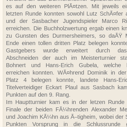
es auf den weiteren PlÃ¤tzen.
Mit jeweils 
letzten Runde konnten sowohl Lutz SchÃ¤fer
und der Sasbacher Jugendspieler Marco Ri
erreichen. Die Buchholzwertung ergab einen 
zu Gunsten des Durmersheimers, so daÃŸ 
Ende einen tollen dritten Platz belegen konnt
Gastgebers wurde erweitert durch das
Abschneiden der auch im Meisterturnier st
Bohnert und Hans-Erich Gubela, welche 
erreichen konnten. WÃ¤hrend Dominik in der 
Platz 4 belegen konnte, landete Hans-Eri
Titelverteidiger Eckart Plaul aus Sasbach ka
Punkten auf den 9. Rang.
Im Hauptturnier kam es in der letzen Runde
Finale der beiden FÃ¼hrenden Alexander Me
und Joachim KÃ¼hn aus Ã–tigheim, wobei der 
Punkten Vorsprung in die Schlussrunde 