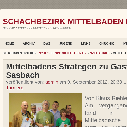
SCHACHBEZIRK MITTELBADEN E
aktuelle Schachnachrichten aus Mittelbaden
HOME
ARCHIV
DWZ
JUGEND
LINKS
CHRONIK
IM
SIE BEFINDEN SICH HIER :
SCHACHBEZIRK MITTELBADEN E.V.
»
SPIELBETRIEB
» MITTELBA
Mittelbadens Strategen zu Gast
Sasbach
veröffentlicht von:
admin
am 9. September 2012, 20:33 U
Turniere
Von Klaus Riehl
Am vergangen
fand in S
Mittelbadische