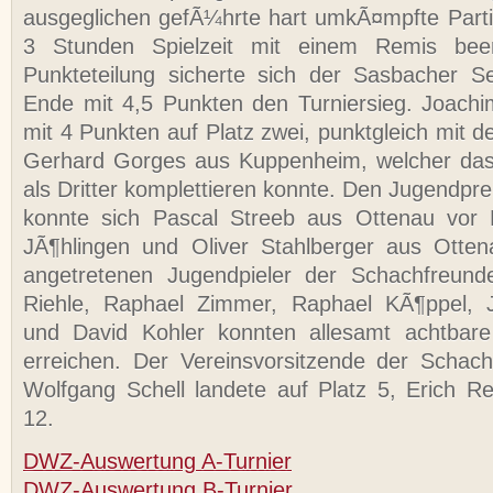
ausgeglichen gefÃ¼hrte hart umkÃ¤mpfte Part
3 Stunden Spielzeit mit einem Remis been
Punkteteilung sicherte sich der Sasbacher S
Ende mit 4,5 Punkten den Turniersieg. Joach
mit 4 Punkten auf Platz zwei, punktgleich mit de
Gerhard Gorges aus Kuppenheim, welcher das
als Dritter komplettieren konnte. Den Jugendpre
konnte sich Pascal Streeb aus Ottenau vor 
JÃ¶hlingen und Oliver Stahlberger aus Otten
angetretenen Jugendpieler der Schachfreun
Riehle, Raphael Zimmer, Raphael KÃ¶ppel,
und David Kohler konnten allesamt achtbare 
erreichen. Der Vereinsvorsitzende der Schac
Wolfgang Schell landete auf Platz 5, Erich Re
12.
DWZ-Auswertung A-Turnier
DWZ-Auswertung B-Turnier