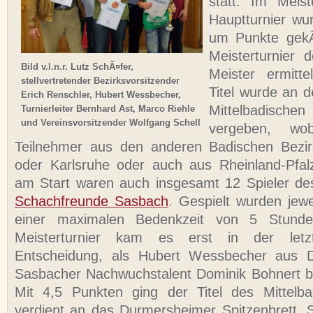
statt. Im Meist
Hauptturnier wu
um Punkte gekÃ
Meisterturnier d
Bild v.l.n.r. Lutz SchÃ¤fer,
Meister ermitte
stellvertretender Bezirksvorsitzender
Titel wurde an d
Erich Renschler, Hubert Wessbecher,
Mittelbadisc
Turnierleiter Bernhard Ast, Marco Riehle
und Vereinsvorsitzender Wolfgang Schell
vergeben, wo
Teilnehmer aus den anderen Badischen Bezir
oder Karlsruhe oder auch aus Rheinland-Pfal
am Start waren auch insgesamt 12 Spieler de
Schachfreunde Sasbach
. Gespielt wurden jew
einer maximalen Bedenkzeit von 5 Stunde
Meisterturnier kam es erst in der let
Entscheidung, als Hubert Wessbecher aus 
Sasbacher Nachwuchstalent Dominik Bohnert b
Mit 4,5 Punkten ging der Titel des Mittelba
verdient an das Durmersheimer Spitzenbrett.