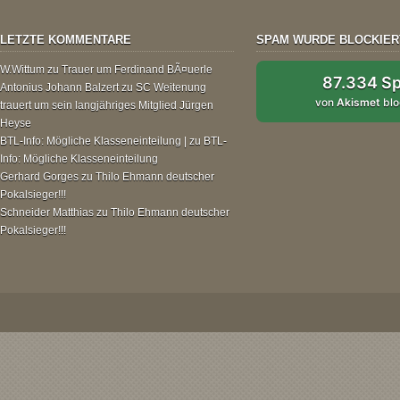
LETZTE KOMMENTARE
SPAM WURDE BLOCKIER
W.Wittum
zu
Trauer um Ferdinand BÃ¤uerle
87.334 S
Antonius Johann Balzert
zu
SC Weitenung
von
Akismet
blo
trauert um sein langjähriges Mitglied Jürgen
Heyse
BTL-Info: Mögliche Klasseneinteilung |
zu
BTL-
Info: Mögliche Klasseneinteilung
Gerhard Gorges
zu
Thilo Ehmann deutscher
Pokalsieger!!!
Schneider Matthias
zu
Thilo Ehmann deutscher
Pokalsieger!!!