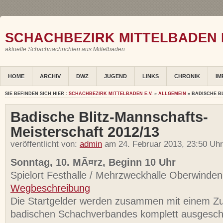
SCHACHBEZIRK MITTELBADEN E
aktuelle Schachnachrichten aus Mittelbaden
HOME
ARCHIV
DWZ
JUGEND
LINKS
CHRONIK
IM
SIE BEFINDEN SICH HIER :
SCHACHBEZIRK MITTELBADEN E.V.
»
ALLGEMEIN
» BADISCHE B
Badische Blitz-Mannschafts-
Meisterschaft 2012/13
veröffentlicht von:
admin
am 24. Februar 2013, 23:50 Uhr
Sonntag, 10. MÃ¤rz, Beginn 10 Uhr
Spielort Festhalle / Mehrzweckhalle Oberwinden
Wegbeschreibung
Die Startgelder werden zusammen mit einem Z
badischen Schachverbandes komplett ausgesch