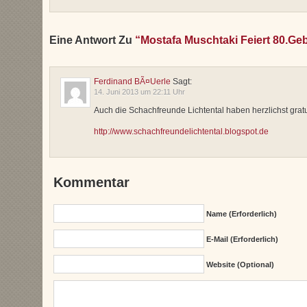
Eine Antwort Zu
“Mostafa Muschtaki Feiert 80.Ge
Ferdinand BÃ¤uerle
Sagt:
14. Juni 2013 um 22:11 Uhr
Auch die Schachfreunde Lichtental haben herzlichst gratul
http://www.schachfreundelichtental.blogspot.de
Kommentar
Name (erforderlich)
E-Mail (erforderlich)
Website (Optional)