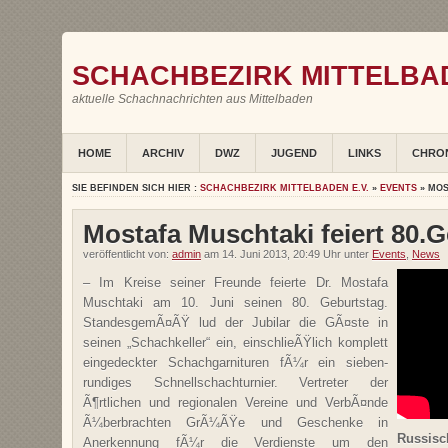
SCHACHBEZIRK MITTELBAD
aktuelle Schachnachrichten aus Mittelbaden
HOME
ARCHIV
DWZ
JUGEND
LINKS
CHRO
SIE BEFINDEN SICH HIER :
SCHACHBEZIRK MITTELBADEN E.V.
»
EVENTS
» MOS
Mostafa Muschtaki feiert 80.
veröffentlicht von:
admin
am 14. Juni 2013, 20:49 Uhr unter
Events
,
News
– Im Kreise seiner Freunde feierte Dr. Mostafa
Muschtaki am 10. Juni seinen 80. Geburtstag.
StandesgemÃ¤ÃŸ lud der Jubilar die GÃ¤ste in
seinen „Schachkeller“ ein, einschlieÃŸlich komplett
eingedeckter Schachgarnituren fÃ¼r ein sieben-
rundiges Schnellschachturnier. Vertreter der
Ã¶rtlichen und regionalen Vereine und VerbÃ¤nde
Ã¼berbrachten GrÃ¼ÃŸe und Geschenke in
Russisc
Anerkennung fÃ¼r die Verdienste um den