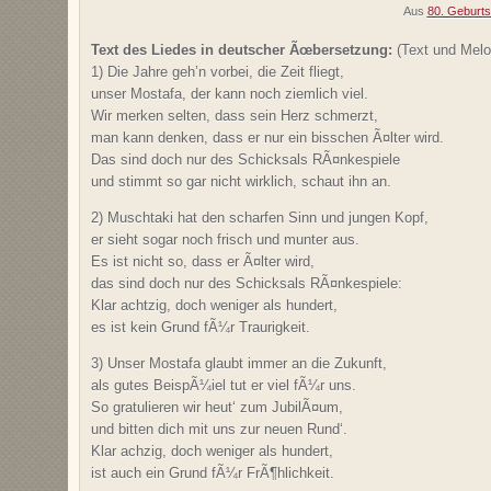
Aus
80. Geburts
Text des Liedes in deutscher Ãœbersetzung:
(Text und Melo
1) Die Jahre geh’n vorbei, die Zeit fliegt,
unser Mostafa, der kann noch ziemlich viel.
Wir merken selten, dass sein Herz schmerzt,
man kann denken, dass er nur ein bisschen Ã¤lter wird.
Das sind doch nur des Schicksals RÃ¤nkespiele
und stimmt so gar nicht wirklich, schaut ihn an.
2) Muschtaki hat den scharfen Sinn und jungen Kopf,
er sieht sogar noch frisch und munter aus.
Es ist nicht so, dass er Ã¤lter wird,
das sind doch nur des Schicksals RÃ¤nkespiele:
Klar achtzig, doch weniger als hundert,
es ist kein Grund fÃ¼r Traurigkeit.
3) Unser Mostafa glaubt immer an die Zukunft,
als gutes BeispÃ¼iel tut er viel fÃ¼r uns.
So gratulieren wir heut‘ zum JubilÃ¤um,
und bitten dich mit uns zur neuen Rund‘.
Klar achzig, doch weniger als hundert,
ist auch ein Grund fÃ¼r FrÃ¶hlichkeit.