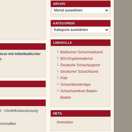
ARCHIV
Archiv
KATEGORIEN
Kategorien
LINKROLLE
Badischer Schachverband
isse mit mittelbadischer
BSV-Ergebnisdienst
t
Deutsche Schachjugend
Deutscher Schachbund
Fide
Schachbundesliga
Schachzentrum Baden-
Baden
 - Viertelfinalauslosung
META
Anmelden
erschaften