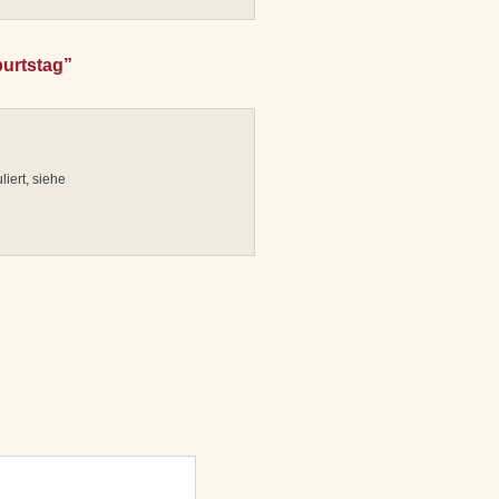
burtstag”
iert, siehe