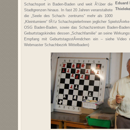
Eduard 
Schachsport in Baden-Baden und weit Ã¼ber die
Thieleke
Stadtgrenzen hinaus. In fast 20 Jahren veranstaltete
die „Seele des Schach- zentrums“ mehr als 1000
„Kleinturniere“ fÃ¼r SchachspielerInnen jeglicher SpielstÃ¤rke 
OSG Baden-Baden, sowie das Schachzentrum Baden-Baden 
Geburtstagskindes dessen „Schachfamilie“ an seine Wirkungs
Empfang mit GeburtstagsstÃ¤ndchen ein – siehe Video m
Webmaster Schachbezirk Mittelbaden)