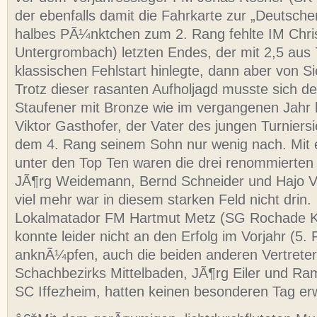
der ebenfalls damit die Fahrkarte zur „Deutsche
halbes PÃ¼nktchen zum 2. Rang fehlte IM Chri
Untergrombach) letzten Endes, der mit 2,5 aus 
klassischen Fehlstart hinlegte, dann aber von Sie
Trotz dieser rasanten Aufholjagd musste sich de
Staufener mit Bronze wie im vergangenen Jah
Viktor Gasthofer, der Vater des jungen Turniersi
dem 4. Rang seinem Sohn nur wenig nach. Mit e
unter den Top Ten waren die drei renommierten
JÃ¶rg Weidemann, Bernd Schneider und Hajo Va
viel mehr war in diesem starken Feld nicht drin.
Lokalmatador FM Hartmut Metz (SG Rochade 
konnte leider nicht an den Erfolg im Vorjahr (5.
anknÃ¼pfen, auch die beiden anderen Vertrete
Schachbezirks Mittelbaden, JÃ¶rg Eiler und 
SC Iffezheim, hatten keinen besonderen Tag erw