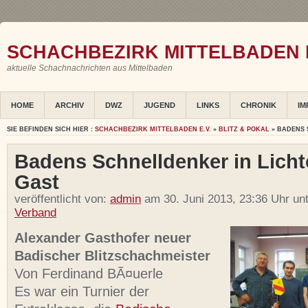
SCHACHBEZIRK MITTELBADEN E
aktuelle Schachnachrichten aus Mittelbaden
HOME
ARCHIV
DWZ
JUGEND
LINKS
CHRONIK
IM
SIE BEFINDEN SICH HIER :
SCHACHBEZIRK MITTELBADEN E.V.
»
BLITZ & POKAL
» BADENS 
Badens Schnelldenker in Licht
Gast
veröffentlicht von:
admin
am 30. Juni 2013, 23:36 Uhr un
Verband
Alexander Gasthofer neuer
Badischer Blitzschachmeister
Von Ferdinand BÃ¤uerle
Es war ein Turnier der