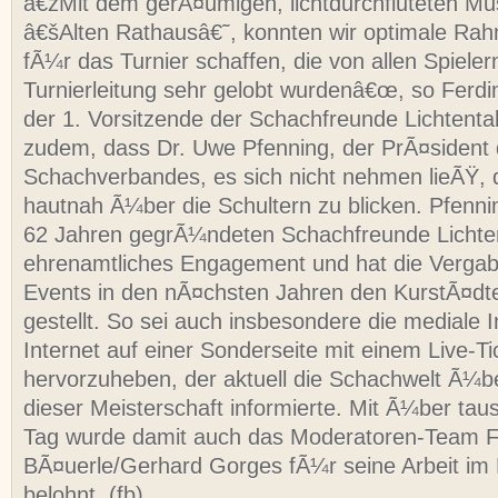
â€žMit dem gerÃ¤umigen, lichtdurchfluteten Mu
â€šAlten Rathausâ€˜, konnten wir optimale R
fÃ¼r das Turnier schaffen, die von allen Spieler
Turnierleitung sehr gelobt wurdenâ€œ, so Ferd
der 1. Vorsitzende der Schachfreunde Lichtental.
zudem, dass Dr. Uwe Pfenning, der PrÃ¤sident
Schachverbandes, es sich nicht nehmen lieÃŸ, 
hautnah Ã¼ber die Schultern zu blicken. Pfenni
62 Jahren gegrÃ¼ndeten Schachfreunde Lichte
ehrenamtliches Engagement und hat die Vergab
Events in den nÃ¤chsten Jahren den KurstÃ¤dte
gestellt. So sei auch insbesondere die mediale 
Internet auf einer Sonderseite mit einem Live-Ti
hervorzuheben, der aktuell die Schachwelt Ã¼b
dieser Meisterschaft informierte. Mit Ã¼ber tau
Tag wurde damit auch das Moderatoren-Team F
BÃ¤uerle/Gerhard Gorges fÃ¼r seine Arbeit im
belohnt. (fb)