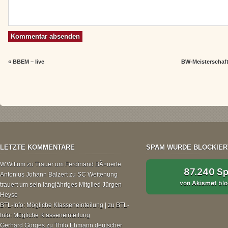
«
BBEM – live
BW-Meisterschaf
LETZTE KOMMENTARE
SPAM WURDE BLOCKIER
W.Wittum
zu
Trauer um Ferdinand BÃ¤uerle
87.240 S
Antonius Johann Balzert
zu
SC Weitenung
von
Akismet
blo
trauert um sein langjähriges Mitglied Jürgen
Heyse
BTL-Info: Mögliche Klasseneinteilung |
zu
BTL-
Info: Mögliche Klasseneinteilung
Gerhard Gorges
zu
Thilo Ehmann deutscher