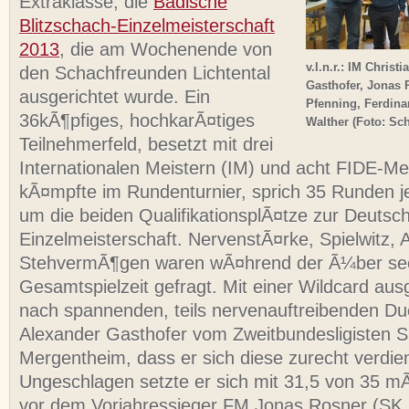
Extraklasse, die
Badische
Blitzschach-Einzelmeisterschaft
2013
, die am Wochenende von
v.l.n.r.: IM Christ
den Schachfreunden Lichtental
Gasthofer, Jonas 
ausgerichtet wurde. Ein
Pfenning, Ferdina
36kÃ¶pfiges, hochkarÃ¤tiges
Walther (Foto: Sc
Teilnehmerfeld, besetzt mit drei
Internationalen Meistern (IM) und acht FIDE-M
kÃ¤mpfte im Rundenturnier, sprich 35 Runden j
um die beiden QualifikationsplÃ¤tze zur Deutsch
Einzelmeisterschaft. NervenstÃ¤rke, Spielwitz,
StehvermÃ¶gen waren wÃ¤hrend der Ã¼ber se
Gesamtspielzeit gefragt. Mit einer Wildcard aus
nach spannenden, teils nervenauftreibenden Due
Alexander Gasthofer vom Zweitbundesligisten 
Mergentheim, dass er sich diese zurecht verdien
Ungeschlagen setzte er sich mit 31,5 von 35 m
vor dem Vorjahressieger FM Jonas Rosner (SK E