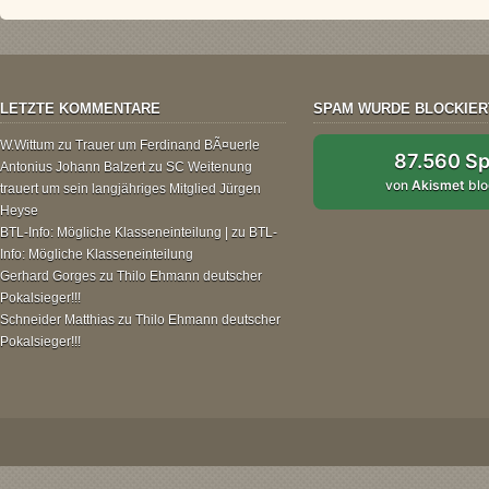
LETZTE KOMMENTARE
SPAM WURDE BLOCKIER
W.Wittum
zu
Trauer um Ferdinand BÃ¤uerle
87.560 S
Antonius Johann Balzert
zu
SC Weitenung
von
Akismet
blo
trauert um sein langjähriges Mitglied Jürgen
Heyse
BTL-Info: Mögliche Klasseneinteilung |
zu
BTL-
Info: Mögliche Klasseneinteilung
Gerhard Gorges
zu
Thilo Ehmann deutscher
Pokalsieger!!!
Schneider Matthias
zu
Thilo Ehmann deutscher
Pokalsieger!!!