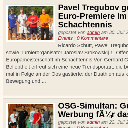
Pavel Tregubov g
Euro-Premiere im
Schachtennis
gepostet von
admin
am 30. Juli 
Events
|
0 Kommentare
Ricardo Schutt, Pawel Tregubo
sowie Turnierorganisator Jaroslav Srokowskij 1. Offe
Europameisterschaft im Schachtennis Von Gerhard G
Beliebtheit erfreut sich eine neue Trendsportart, die b
mal in Folge an der Oos gastierte: der Duathlon aus 
Bewegung und ...
OSG-Simultan: G
Werbung fÃ¼r da
gepostet von
admin
am 22. Juli 
Events
|
0 Kommentare