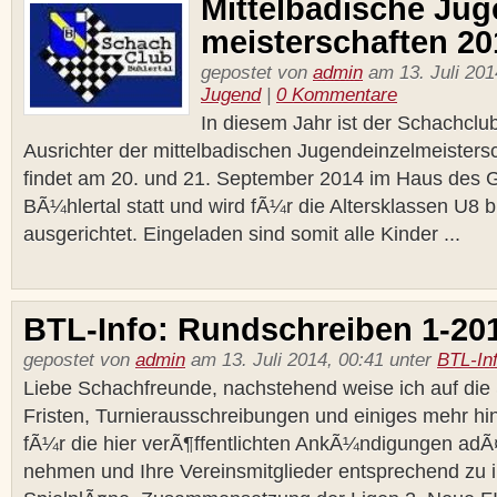
Mittelbadische Jug
meisterschaften 20
gepostet von
admin
am 13. Juli 201
Jugend
|
0 Kommentare
In diesem Jahr ist der Schachclu
Ausrichter der mittelbadischen Jugendeinzelmeistersc
findet am 20. und 21. September 2014 im Haus des G
BÃ¼hlertal statt und wird fÃ¼r die Altersklassen U8 
ausgerichtet. Eingeladen sind somit alle Kinder ...
BTL-Info: Rundschreiben 1-20
gepostet von
admin
am 13. Juli 2014, 00:41 unter
BTL-In
Liebe Schachfreunde, nachstehend weise ich auf die 
Fristen, Turnierausschreibungen und einiges mehr hin. 
fÃ¼r die hier verÃ¶ffentlichten AnkÃ¼ndigungen adÃ
nehmen und Ihre Vereinsmitglieder entsprechend zu i