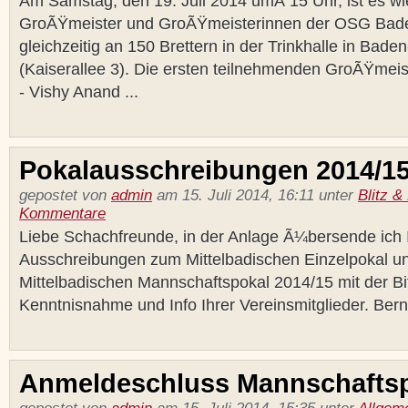
Am Samstag, den 19. Juli 2014 umÂ 15 Uhr, ist es wi
GroÃŸmeister und GroÃŸmeisterinnen der OSG Bade
gleichzeitig an 150 Brettern in der Trinkhalle in Bad
(Kaiserallee 3). Die ersten teilnehmenden GroÃŸmeis
- Vishy Anand ...
Pokalausschreibungen 2014/1
gepostet von
admin
am 15. Juli 2014, 16:11 unter
Blitz &
Kommentare
Liebe Schachfreunde, in der Anlage Ã¼bersende ich 
Ausschreibungen zum Mittelbadischen Einzelpokal u
Mittelbadischen Mannschaftspokal 2014/15 mit der Bi
Kenntnisnahme und Info Ihrer Vereinsmitglieder. Ber
Anmeldeschluss Mannschafts