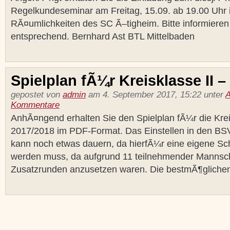
Regelkundeseminar am Freitag, 15.09. ab 19.00 Uhr 
RÃ¤umlichkeiten des SC Ã–tigheim. Bitte informieren 
entsprechend. Bernhard Ast BTL Mittelbaden
Spielplan fÃ¼r Kreisklasse II –
gepostet von
admin
am 4. September 2017, 15:22 unter
A
Kommentare
AnhÃ¤ngend erhalten Sie den Spielplan fÃ¼r die Kreis
2017/2018 im PDF-Format. Das Einstellen in den BS
kann noch etwas dauern, da hierfÃ¼r eine eigene Sch
werden muss, da aufgrund 11 teilnehmender Mannsc
Zusatzrunden anzusetzen waren. Die bestmÃ¶glichen 