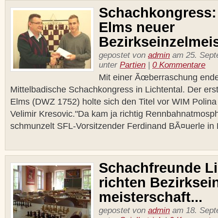
Schachkongress:
Elms neuer
Bezirkseinzelmeis
gepostet von
admin
am 25. Sept
unter
Partien
|
0 Kommentare
Mit einer Ãœberraschung ende
Mittelbadische Schachkongress in Lichtental. Der ers
Elms (DWZ 1752) holte sich den Titel vor WIM Polina
Velimir Kresovic."Da kam ja richtig Rennbahnatmosph
schmunzelt SFL-Vorsitzender Ferdinand BÃ¤uerle in B
Schachfreunde Li
richten Bezirksein
meisterschaft...
gepostet von
admin
am 18. Sept