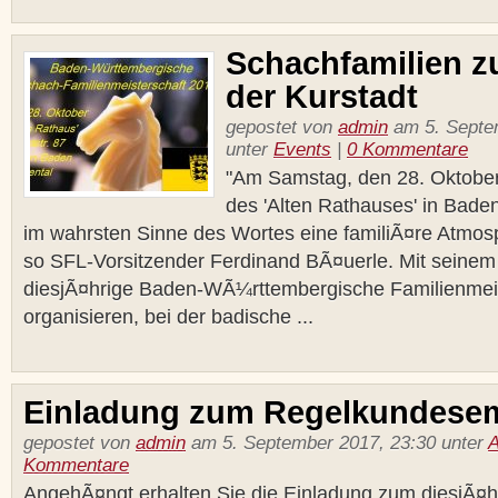
Schachfamilien z
der Kurstadt
gepostet von
admin
am 5. Septe
unter
Events
|
0 Kommentare
"Am Samstag, den 28. Oktober
des 'Alten Rathauses' in Bade
im wahrsten Sinne des Wortes eine familiÃ¤re Atmos
so SFL-Vorsitzender Ferdinand BÃ¤uerle. Mit seinem
diesjÃ¤hrige Baden-WÃ¼rttembergische Familienmeis
organisieren, bei der badische ...
Einladung zum Regelkundesem
gepostet von
admin
am 5. September 2017, 23:30 unter
A
Kommentare
AngehÃ¤ngt erhalten Sie die Einladung zum diesjÃ¤h