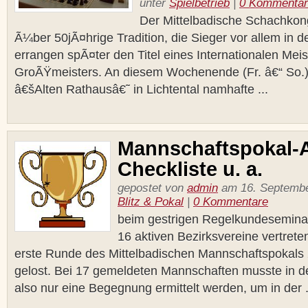
unter
Spielbetrieb
|
0 Kommentar
Der Mittelbadische Schachkon
Ã¼ber 50jÃ¤hrige Tradition, die Sieger vor allem in d
errangen spÃ¤ter den Titel eines Internationalen Meis
GroÃŸmeisters. An diesem Wochenende (Fr. â€“ So.
â€šAlten Rathausâ€˜ in Lichtental namhafte ...
Mannschaftspokal-
Checkliste u. a.
gepostet von
admin
am 16. September
Blitz & Pokal
|
0 Kommentare
beim gestrigen Regelkundeseminar
16 aktiven Bezirksvereine vertrete
erste Runde des Mittelbadischen Mannschaftspokals 
gelost. Bei 17 gemeldeten Mannschaften musste in d
also nur eine Begegnung ermittelt werden, um in der .