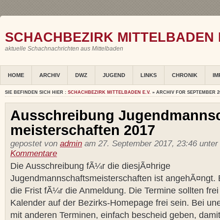
SCHACHBEZIRK MITTELBADEN E
aktuelle Schachnachrichten aus Mittelbaden
HOME
ARCHIV
DWZ
JUGEND
LINKS
CHRONIK
IM
SIE BEFINDEN SICH HIER :
SCHACHBEZIRK MITTELBADEN E.V.
» ARCHIV FOR SEPTEMBER 2
Ausschreibung Jugendmannsc
meisterschaften 2017
gepostet von
admin
am 27. September 2017, 23:46 unte
Kommentare
Die Ausschreibung fÃ¼r die diesjÃ¤hrige
Jugendmannschaftsmeisterschaften ist angehÃ¤ngt. B
die Frist fÃ¼r die Anmeldung. Die Termine sollten frei
Kalender auf der Bezirks-Homepage frei sein. Bei une
mit anderen Terminen, einfach bescheid geben, damit 