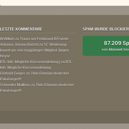
LETZTE KOMMENTARE
SPAM WURDE BLOCKIER
W.Wittum
zu
Trauer um Ferdinand BÃ¤uerle
87.209 S
Antonius Johann Balzert
zu
SC Weitenung
von
Akismet
blo
trauert um sein langjähriges Mitglied Jürgen
Heyse
BTL-Info: Mögliche Klasseneinteilung |
zu
BTL-
Info: Mögliche Klasseneinteilung
Gerhard Gorges
zu
Thilo Ehmann deutscher
Pokalsieger!!!
Schneider Matthias
zu
Thilo Ehmann deutscher
Pokalsieger!!!