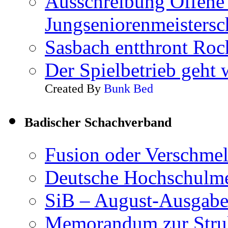
Ausschreibung Offene 
Jungseniorenmeistersc
Sasbach entthront Roc
Der Spielbetrieb geht 
Created By
Bunk Bed
Badischer Schachverband
Fusion oder Verschme
Deutsche Hochschulme
SiB – August-Ausgab
Memorandum zur Struk