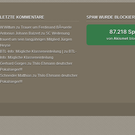
LETZTE KOMMENTARE
SPAM WURDE BLOCKIER
W.Wittum
zu
Trauer um Ferdinand BÃ¤uerle
87.218 S
Antonius Johann Balzert
zu
SC Weitenung
von
Akismet
blo
trauert um sein langjähriges Mitglied Jürgen
Heyse
BTL-Info: Mögliche Klasseneinteilung |
zu
BTL-
Info: Mögliche Klasseneinteilung
Gerhard Gorges
zu
Thilo Ehmann deutscher
Pokalsieger!!!
Schneider Matthias
zu
Thilo Ehmann deutscher
Pokalsieger!!!