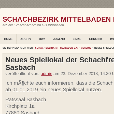
SCHACHBEZIRK MITTELBADEN E
aktuelle Schachnachrichten aus Mittelbaden
HOME
ARCHIV
DWZ
JUGEND
LINKS
CHRONIK
IM
SIE BEFINDEN SICH HIER :
SCHACHBEZIRK MITTELBADEN E.V.
»
VEREINE
» NEUES SPIELL
Neues Spiellokal der Schachf
Sasbach
veröffentlicht von:
admin
am 23. Dezember 2018, 14:30 U
Ich mÃ¶chte euch informieren, dass die Schac
ab 01.01.2019 ein neues Spiellokal nutzen.
Ratssaal Sasbach
Kirchplatz 1a
77880 Sasbach