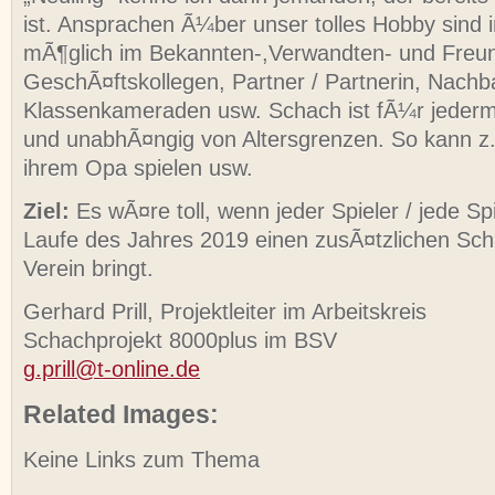
ist. Ansprachen Ã¼ber unser tolles Hobby sind
mÃ¶glich im Bekannten-,Verwandten- und Freun
GeschÃ¤ftskollegen, Partner / Partnerin, Nachb
Klassenkameraden usw. Schach ist fÃ¼r jeder
und unabhÃ¤ngig von Altersgrenzen. So kann z.B
ihrem Opa spielen usw.
Ziel:
Es wÃ¤re toll, wenn jeder Spieler / jede Sp
Laufe des Jahres 2019 einen zusÃ¤tzlichen Sch
Verein bringt.
Gerhard Prill, Projektleiter im Arbeitskreis
Schachprojekt 8000plus im BSV
g.prill@t-online.de
Related Images:
Keine Links zum Thema