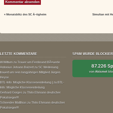
«
Monatsblitz des SC Ã–tigheim
Simultan mit H
LETZTE KOMMENTARE
SPAM WURDE BLOCKIER
W.Wittum
zu
Trauer um Ferdinand BÃ¤uerle
87.226 S
Antonius Johann Balzert
zu
SC Weitenung
von
Akismet
blo
trauert um sein langjähriges Mitglied Jürgen
Heyse
BTL-Info: Mögliche Klasseneinteilung |
zu
BTL-
Info: Mögliche Klasseneinteilung
Gerhard Gorges
zu
Thilo Ehmann deutscher
Pokalsieger!!!
Schneider Matthias
zu
Thilo Ehmann deutscher
Pokalsieger!!!