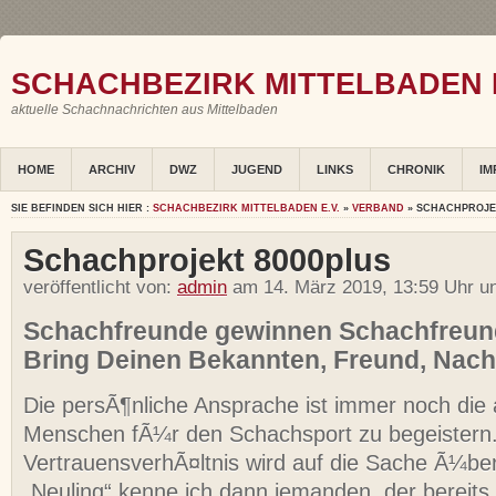
SCHACHBEZIRK MITTELBADEN E
aktuelle Schachnachrichten aus Mittelbaden
HOME
ARCHIV
DWZ
JUGEND
LINKS
CHRONIK
IM
SIE BEFINDEN SICH HIER :
SCHACHBEZIRK MITTELBADEN E.V.
»
VERBAND
» SCHACHPROJE
Schachprojekt 8000plus
veröffentlicht von:
admin
am 14. März 2019, 13:59 Uhr u
Schachfreunde gewinnen Schachfreun
Bring Deinen Bekannten, Freund, Nach
Die persÃ¶nliche Ansprache ist immer noch die
Menschen fÃ¼r den Schachsport zu begeistern
VertrauensverhÃ¤ltnis wird auf die Sache Ã¼ber
„Neuling“ kenne ich dann jemanden, der bereits