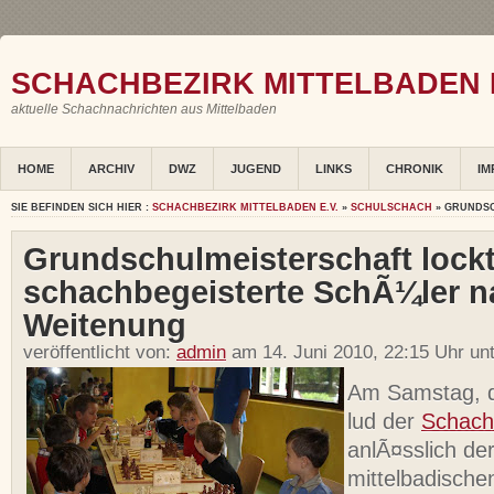
SCHACHBEZIRK MITTELBADEN E
aktuelle Schachnachrichten aus Mittelbaden
HOME
ARCHIV
DWZ
JUGEND
LINKS
CHRONIK
IM
SIE BEFINDEN SICH HIER :
SCHACHBEZIRK MITTELBADEN E.V.
»
SCHULSCHACH
» GRUNDS
Grundschulmeisterschaft lock
schachbegeisterte SchÃ¼ler n
Weitenung
veröffentlicht von:
admin
am 14. Juni 2010, 22:15 Uhr un
Am Samstag, d
lud der
Schach
anlÃ¤sslich de
mittelbadische