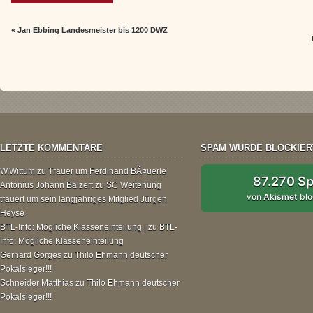
«
Jan Ebbing Landesmeister bis 1200 DWZ
LETZTE KOMMENTARE
SPAM WURDE BLOCKIER
W.Wittum
zu
Trauer um Ferdinand BÃ¤uerle
87.270 S
Antonius Johann Balzert
zu
SC Weitenung
von
Akismet
blo
trauert um sein langjähriges Mitglied Jürgen
Heyse
BTL-Info: Mögliche Klasseneinteilung |
zu
BTL-
Info: Mögliche Klasseneinteilung
Gerhard Gorges
zu
Thilo Ehmann deutscher
Pokalsieger!!!
Schneider Matthias
zu
Thilo Ehmann deutscher
Pokalsieger!!!