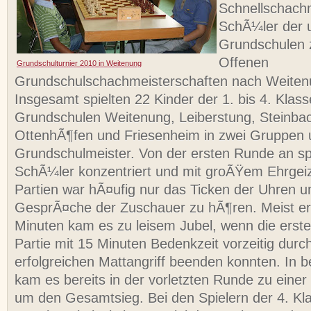
Schnellschach
SchÃ¼ler der 
Grundschulen 
Offenen
Grundschulturnier 2010 in Weitenung
Grundschulschachmeisterschaften nach Weiten
Insgesamt spielten 22 Kinder der 1. bis 4. Klass
Grundschulen Weitenung, Leiberstung, Steinbac
OttenhÃ¶fen und Friesenheim in zwei Gruppen
Grundschulmeister. Von der ersten Runde an spi
SchÃ¼ler konzentriert und mit groÃŸem Ehrgei
Partien war hÃ¤ufig nur das Ticken der Uhren un
GesprÃ¤che der Zuschauer zu hÃ¶ren. Meist er
Minuten kam es zu leisem Jubel, wenn die erste
Partie mit 15 Minuten Bedenkzeit vorzeitig durc
erfolgreichen Mattangriff beenden konnten. In 
kam es bereits in der vorletzten Runde zu eine
um den Gesamtsieg. Bei den Spielern der 4. Kl