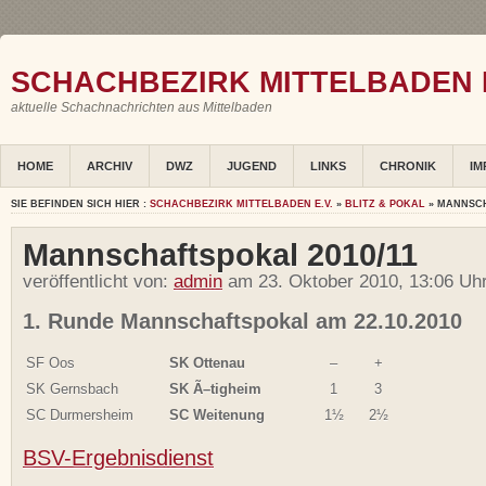
SCHACHBEZIRK MITTELBADEN E
aktuelle Schachnachrichten aus Mittelbaden
HOME
ARCHIV
DWZ
JUGEND
LINKS
CHRONIK
IM
SIE BEFINDEN SICH HIER :
SCHACHBEZIRK MITTELBADEN E.V.
»
BLITZ & POKAL
» MANNSCH
Mannschaftspokal 2010/11
veröffentlicht von:
admin
am 23. Oktober 2010, 13:06 Uh
1. Runde Mannschaftspokal am 22.10.2010
SF Oos
SK Ottenau
–
+
SK Gernsbach
SK Ã–tigheim
1
3
SC Durmersheim
SC Weitenung
1½
2½
BSV-Ergebnisdienst