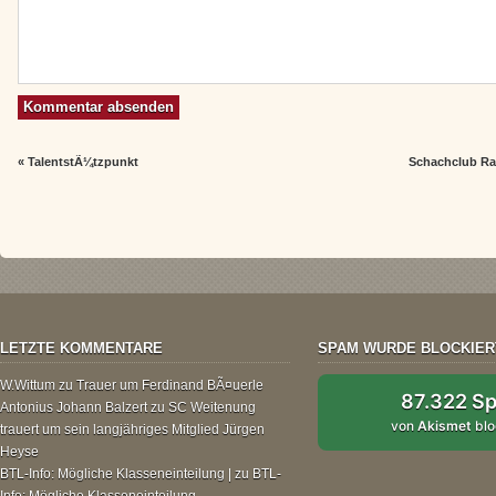
«
TalentstÃ¼tzpunkt
Schachclub Ras
LETZTE KOMMENTARE
SPAM WURDE BLOCKIER
W.Wittum
zu
Trauer um Ferdinand BÃ¤uerle
87.322 S
Antonius Johann Balzert
zu
SC Weitenung
von
Akismet
blo
trauert um sein langjähriges Mitglied Jürgen
Heyse
BTL-Info: Mögliche Klasseneinteilung |
zu
BTL-
Info: Mögliche Klasseneinteilung