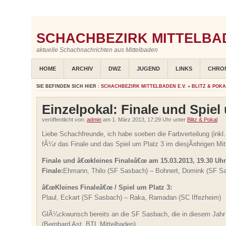
SCHACHBEZIRK MITTELBAD
aktuelle Schachnachrichten aus Mittelbaden
HOME
ARCHIV
DWZ
JUGEND
LINKS
CHRO
SIE BEFINDEN SICH HIER :
SCHACHBEZIRK MITTELBADEN E.V.
»
BLITZ & POK
Einzelpokal: Finale und Spiel
veröffentlicht von:
admin
am 1. März 2013, 17:29 Uhr unter
Blitz & Pokal
Liebe Schachfreunde, ich habe soeben die Farbverteilung (ink
fÃ¼r das Finale und das Spiel um Platz 3 im diesjÃ¤hrigen Mit
Finale und â€œkleines Finaleâ€œ am 15.03.2013, 19.30 Uh
Finale:
Ehmann, Thilo (SF Sasbach) – Bohnert, Domink (SF S
â€œKleines Finaleâ€œ / Spiel um Platz 3:
Plaul, Eckart (SF Sasbach) – Raka, Ramadan (SC Iffezheim)
GlÃ¼ckwunsch bereits an die SF Sasbach, die in diesem Jahr 
(Bernhard Ast, BTL Mittelbaden)