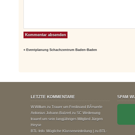
«
Eventplanung Schachzentrum Baden-Baden
LETZTE KOMMENTARE
SPAM WU
W.Wittum
zu
Trauer um Ferdinand BÃ¤uerle
Antonius Johann Balzert
zu
SC Weitenung
trauert um sein langjähriges Mitglied Jürgen
Heyse
BTL-Info: Mögliche Klasseneinteilung |
zu
BTL-