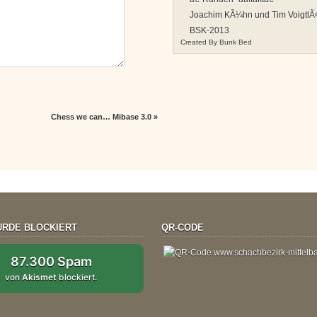
Joachim KÃ¼hn und Tim VoigtlÃ¤
BSK-2013
Created By
Bunk Bed
Chess we can… Mibase 3.0
»
RDE BLOCKIERT
QR-CODE
87.300 Spam
von
Akismet
blockiert.