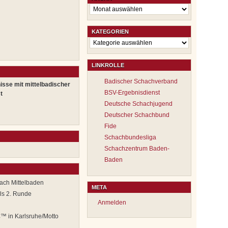
Archiv
KATEGORIEN
Kategorien
LINKROLLE
Badischer Schachverband
isse mit mittelbadischer
BSV-Ergebnisdienst
t
Deutsche Schachjugend
Deutscher Schachbund
Fide
Schachbundesliga
Schachzentrum Baden-
Baden
ach Mittelbaden
META
ls 2. Runde
Anmelden
€™ in Karlsruhe/Motto