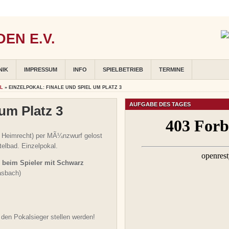
EN E.V.
NIK
IMPRESSUM
INFO
SPIELBETRIEB
TERMINE
AL
» EINZELPOKAL: FINALE UND SPIEL UM PLATZ 3
AUFGABE DES TAGES
 um Platz 3
l. Heimrecht) per MÃ¼nzwurf gelost
telbad. Einzelpokal.
r beim Spieler mit Schwarz
asbach)
den Pokalsieger stellen werden!