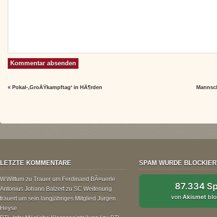
«
Pokal-‚GroÃŸkampftag‘ in HÃ¶rden
Mannsch
LETZTE KOMMENTARE
SPAM WURDE BLOCKIER
W.Wittum
zu
Trauer um Ferdinand BÃ¤uerle
87.334 S
Antonius Johann Balzert
zu
SC Weitenung
von
Akismet
blo
trauert um sein langjähriges Mitglied Jürgen
Heyse