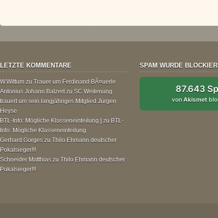
LETZTE KOMMENTARE
SPAM WURDE BLOCKIER
W.Wittum
zu
Trauer um Ferdinand BÃ¤uerle
87.643 S
Antonius Johann Balzert
zu
SC Weitenung
von
Akismet
blo
trauert um sein langjähriges Mitglied Jürgen
Heyse
BTL-Info: Mögliche Klasseneinteilung |
zu
BTL-
Info: Mögliche Klasseneinteilung
Gerhard Gorges
zu
Thilo Ehmann deutscher
Pokalsieger!!!
Schneider Matthias
zu
Thilo Ehmann deutscher
Pokalsieger!!!