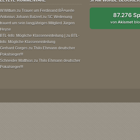
LETZTE KOMMENTARE
SPAM WURDE BLOCKIER
W.Wittum
zu
Trauer um Ferdinand BÃ¤uerle
87.276 S
Antonius Johann Balzert
zu
SC Weitenung
von
Akismet
blo
trauert um sein langjähriges Mitglied Jürgen
Heyse
BTL-Info: Mögliche Klasseneinteilung |
zu
BTL-
Info: Mögliche Klasseneinteilung
Gerhard Gorges
zu
Thilo Ehmann deutscher
Pokalsieger!!!
Schneider Matthias
zu
Thilo Ehmann deutscher
Pokalsieger!!!