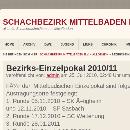
SCHACHBEZIRK MITTELBADEN E
aktuelle Schachnachrichten aus Mittelbaden
HOME
ARCHIV
DWZ
JUGEND
LINKS
CHRONIK
IM
SIE BEFINDEN SICH HIER :
SCHACHBEZIRK MITTELBADEN E.V.
»
ALLGEMEIN
» BEZIRKS-EIN
Bezirks-Einzelpokal 2010/11
veröffentlicht von:
admin
am 25. Juli 2010, 02:48 Uhr un
FÃ¼r den Mittelbadischen Einzelpokal sind folg
Austragungsorte festgelegt:
1. Runde 05.11.2010 – SK Ã–tigheim
und 12.11.2010 – SF Sasbach
2. Runde 17.12.2010 – SC Weitenung
3. Runde 28.01.2011