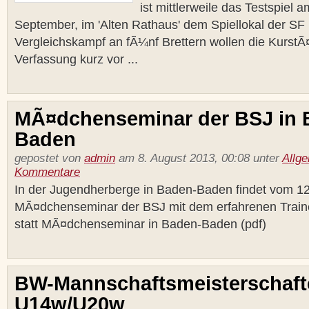
ist mittlerweile das Testspiel
September, im 'Alten Rathaus' dem Spiellokal der SF 
Vergleichskampf an fÃ¼nf Brettern wollen die KurstÃ¤
Verfassung kurz vor ...
MÃ¤dchenseminar der BSJ in 
Baden
gepostet von
admin
am 8. August 2013, 00:08 unter
Allg
Kommentare
In der Jugendherberge in Baden-Baden findet vom 12
MÃ¤dchenseminar der BSJ mit dem erfahrenen Traine
statt MÃ¤dchenseminar in Baden-Baden (pdf)
BW-Mannschaftsmeisterschaft
U14w/U20w