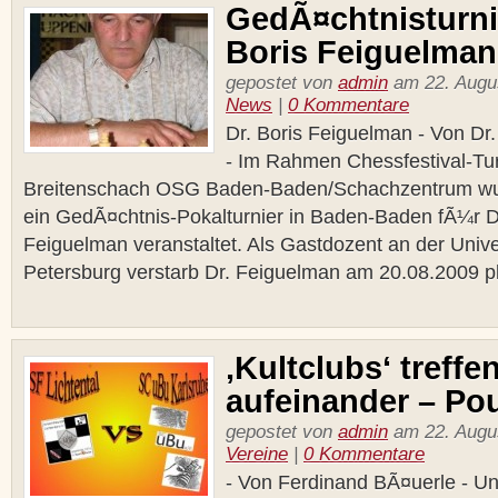
GedÃ¤chtnisturni
Boris Feiguelman
gepostet von
admin
am 22. Augus
News
|
0 Kommentare
Dr. Boris Feiguelman - Von Dr
- Im Rahmen Chessfestival-Tur
Breitenschach OSG Baden-Baden/Schachzentrum wu
ein GedÃ¤chtnis-Pokalturnier in Baden-Baden fÃ¼r Dr
Feiguelman veranstaltet. Als Gastdozent an der Unive
Petersburg verstarb Dr. Feiguelman am 20.08.2009 plÃ
‚Kultclubs‘ treffe
aufeinander – Pou
gepostet von
admin
am 22. Augus
Vereine
|
0 Kommentare
- Von Ferdinand BÃ¤uerle - U