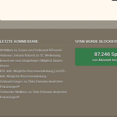
LETZTE KOMMENTARE
SPAM WURDE BLOCKIER
W.Wittum
zu
Trauer um Ferdinand BÃ¤uerle
87.246 S
Antonius Johann Balzert
zu
SC Weitenung
von
Akismet
blo
trauert um sein langjähriges Mitglied Jürgen
Heyse
BTL-Info: Mögliche Klasseneinteilung |
zu
BTL-
Info: Mögliche Klasseneinteilung
Gerhard Gorges
zu
Thilo Ehmann deutscher
Pokalsieger!!!
Schneider Matthias
zu
Thilo Ehmann deutscher
Pokalsieger!!!