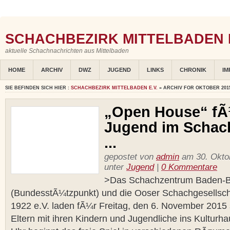
SCHACHBEZIRK MITTELBADEN E
aktuelle Schachnachrichten aus Mittelbaden
HOME
ARCHIV
DWZ
JUGEND
LINKS
CHRONIK
IM
SIE BEFINDEN SICH HIER :
SCHACHBEZIRK MITTELBADEN E.V.
» ARCHIV FOR OKTOBER 201
„Open House“ fÃ
Jugend im Schac
...
gepostet von
admin
am 30. Oktob
unter
Jugend
|
0 Kommentare
>Das Schachzentrum Baden-B
(BundesstÃ¼tzpunkt) und die Ooser Schachgesellsc
1922 e.V. laden fÃ¼r Freitag, den 6. November 2015
Eltern mit ihren Kindern und Jugendliche ins Kulturh