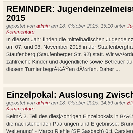
REMINDER: Jugendeinzelmeist
2015
gepostet von
admin
am 18. Oktober 2015, 15:10 unter
Ju
Kommentare
In diesem Jahr finden die mittelbadischen Jugendein
am 07. und 08. November 2015 in der Staufenberghal
Staufenberg (Staufenberger Str. 92) statt. Wir wÃ¼rd
zahlreiche Kinder und Jugendliche sowie Betreuer au
diesem Turnier begrÃ¼ÃŸen dÃ¼rfen. Daher ...
Einzelpokal: Auslosung Zwis
gepostet von
admin
am 18. Oktober 2015, 14:59 unter
Bl
Kommentare
BeimÂ 2. Teil des diesjÃ¤hrigen Einzelpokals in BÃ¼h
die nachstehenden Paarungen und Ergebnisse: Brun
Weitenung) - Marco Riehle (SF Sasbach) 0:1 Carste