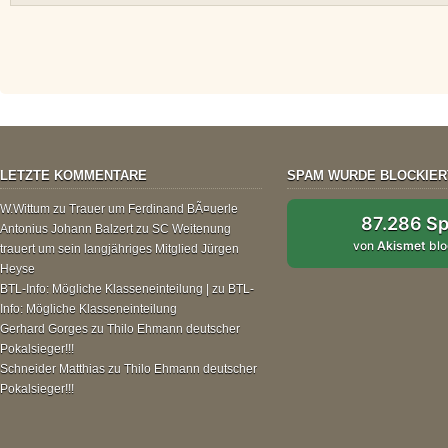
LETZTE KOMMENTARE
SPAM WURDE BLOCKIER
W.Wittum
zu
Trauer um Ferdinand BÃ¤uerle
87.286 S
Antonius Johann Balzert
zu
SC Weitenung
von
Akismet
blo
trauert um sein langjähriges Mitglied Jürgen
Heyse
BTL-Info: Mögliche Klasseneinteilung |
zu
BTL-
Info: Mögliche Klasseneinteilung
Gerhard Gorges
zu
Thilo Ehmann deutscher
Pokalsieger!!!
Schneider Matthias
zu
Thilo Ehmann deutscher
Pokalsieger!!!