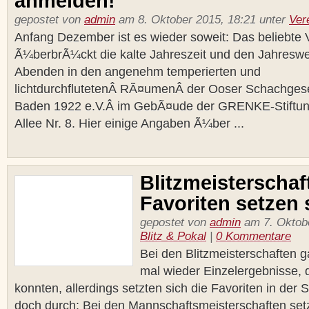
anmelden!
gepostet von
admin
am 8. Oktober 2015, 18:21 unter
Ver
Anfang Dezember ist es wieder soweit: Das beliebte 
Ã¼berbrÃ¼ckt die kalte Jahreszeit und den Jahreswe
Abenden in den angenehm temperierten und
lichtdurchflutetenÂ RÃ¤umenÂ der Ooser Schachgese
Baden 1922 e.V.Â im GebÃ¤ude der GRENKE-Stiftung
Allee Nr. 8. Hier einige Angaben Ã¼ber ...
Blitzmeisterschaf
Favoriten setzen s
gepostet von
admin
am 7. Oktobe
Blitz & Pokal
|
0 Kommentare
Bei den Blitzmeisterschaften 
mal wieder Einzelergebnisse,
konnten, allerdings setzten sich die Favoriten in der 
doch durch: Bei den Mannschaftsmeisterschaften setz