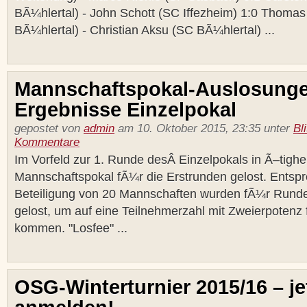
BÃ¼hlertal) - John Schott (SC Iffezheim) 1:0 Thomas
BÃ¼hlertal) - Christian Aksu (SC BÃ¼hlertal) ...
Mannschaftspokal-Auslosung
Ergebnisse Einzelpokal
gepostet von
admin
am 10. Oktober 2015, 23:35 unter
Bl
Kommentare
Im Vorfeld zur 1. Runde desÂ Einzelpokals in Ã–tigh
Mannschaftspokal fÃ¼r die Erstrunden gelost. Entsp
Beteiligung von 20 Mannschaften wurden fÃ¼r Runde
gelost, um auf eine Teilnehmerzahl mit Zweierpotenz
kommen. "Losfee" ...
OSG-Winterturnier 2015/16 – je