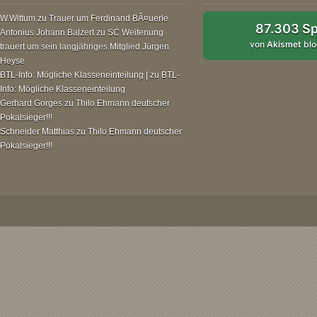
W.Wittum
zu
Trauer um Ferdinand BÃ¤uerle
87.303 S
Antonius Johann Balzert
zu
SC Weitenung
von
Akismet
blo
trauert um sein langjähriges Mitglied Jürgen
Heyse
BTL-Info: Mögliche Klasseneinteilung |
zu
BTL-
Info: Mögliche Klasseneinteilung
Gerhard Gorges
zu
Thilo Ehmann deutscher
Pokalsieger!!!
Schneider Matthias
zu
Thilo Ehmann deutscher
Pokalsieger!!!