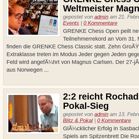
Weltmeister Magn
gepostet von
admin
am 21. Febru
Events
|
0 Kommentare
GRENKE Chess Open peilt n
Teilnehmerrekord an Vom 31. M
finden die GRENKE Chess Classic statt. Zehn GroÃŸ
Extraklasse treten im Modus Jeder gegen Jeden geg
Feld wird angefÃ¼hrt von Magnus Carlsen. Der 27-jÃ
aus Norwegen ...
2:2 reicht Rocha
Pokal-Sieg
gepostet von
admin
am 13. Febru
Blitz & Pokal
|
0 Kommentare
GlÃ¼cklicher Erfolg in Sasba
Spiels am Spitzenbrett Die 