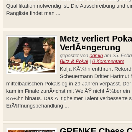
Qualifikation notwendig ist. Die Ausschreibung und e
Rangliste findet man ...
Metz verliert Poka
VerlÃ¤ngerung
gepostet von
admin
am 25. Febru
Blitz & Pokal
|
0 Kommentare
Kolja KÃ¼hn entthront Rekords
Scheuermann Dritter Hartmut M
mittelbadischen Pokalsieg in 29 Jahren verpasst. De
kam im Finale zunÃ¤chst mit WeiÃŸ nicht Ã¼ber ein
KÃ¼hn hinaus. Das Ã–tigheimer Talent verbesserte s
ErÃ¶ffnungsbehandlung ...
GRENKE Chess Cl