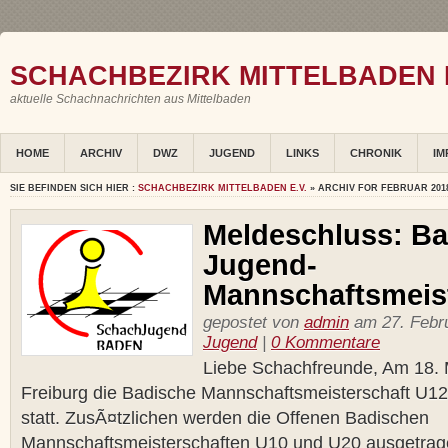
SCHACHBEZIRK MITTELBADEN E
aktuelle Schachnachrichten aus Mittelbaden
HOME
ARCHIV
DWZ
JUGEND
LINKS
CHRONIK
IM
SIE BEFINDEN SICH HIER :
SCHACHBEZIRK MITTELBADEN E.V.
» ARCHIV FOR FEBRUAR 201
Meldeschluss: B
Jugend-
Mannschaftsmeist
gepostet von
admin
am 27. Febru
Jugend
|
0 Kommentare
Liebe Schachfreunde, Am 18. M
Freiburg die Badische Mannschaftsmeisterschaft U1
statt. ZusÃ¤tzlichen werden die Offenen Badischen
Mannschaftsmeisterschaften U10 und U20 ausgetrage